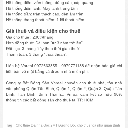
Hệ thống điện, viễn thông: dùng cáp, cáp quang
Hệ thống điện lạnh: Máy lạnh trung tâm
Hệ thống trần: trần thạch cao, đèn âm trần
Hệ thống thang thoát hiểm: 1 lối thoát hiểm
Giá thuê và điều kiện cho thuê
Giá cho thuê : 230tr/tháng
Hợp đồng thuê: Dài hạn "từ 3 năm trở lên"
Đặt cọc: 3 tháng "tùy theo thời gian thuê"
Thanh toán: 3 tháng "thỏa thuận".
Liên hệ Vnreal 0972663355 - 0979771188 để nhận báo giá chi
tiết, bản vẽ mặt bằng và đi xem nhà miễn phí.
Công ty Bất Động Sản Vnreal chuyên cho thuê nhà, tòa nhà
văn phòng Quận Tân Bình, Quận 1, Quận 2, Quận 3, Quận Tân
Bình, Tân Bình, Bình Thạnh... Vnreal cam kết sở hữu 90%
thông tin các bất động sản cho thuê tại TP. HCM.
Tag :
,
Cho thuê tòa nhà Góc 2MT Đường D5
cho thue toa nha quan Binh