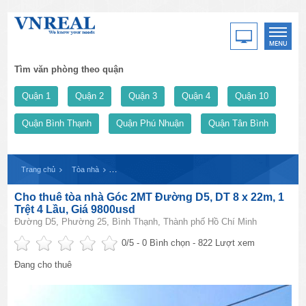
Tìm văn phòng theo quận
Quận 1
Quận 2
Quận 3
Quận 4
Quận 10
Quận Bình Thạnh
Quận Phú Nhuận
Quận Tân Bình
Trang chủ
Tòa nhà
Cho thuê tòa nhà Góc 2MT Đường D5, DT 8 x 22m, 1 Trệ
Cho thuê tòa nhà Góc 2MT Đường D5, DT 8 x 22m, 1
Trệt 4 Lầu, Giá 9800usd
Đường D5, Phường 25, Bình Thạnh, Thành phố Hồ Chí Minh
0
/5 -
0
Bình chọn - 822 Lượt xem
Đang cho thuê