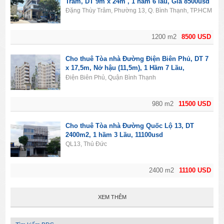
Trâm, DT 9m x 24m , 1 hầm 6 lầu, Giá 8500usd
Đặng Thùy Trâm, Phường 13, Q. Bình Thạnh, TP.HCM
1200 m2
8500 USD
Cho thuê Tòa nhà Đường Điện Biên Phủ, DT 7
x 17,5m, Nở hậu (11,5m), 1 Hầm 7 Lầu,
11500usd
Điện Biên Phủ, Quận Bình Thạnh
980 m2
11500 USD
Cho thuê Tòa nhà Đường Quốc Lộ 13, DT
2400m2, 1 hầm 3 Lầu, 11100usd
QL13, Thủ Đức
2400 m2
11100 USD
XEM THÊM