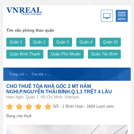
Tìm văn phòng theo quận
Quận 1
Quận 2
Quận 3
Quận 4
Quận 10
Quận Bình Thạnh
Quận Phú Nhuận
Quận Tân Bình
Trang chủ
Tòa nhà
CHO THUÊ TÒA NHÀ GÓC 2 MT HÀM NGHI,P.NGUYỄN 
CHO THUÊ TÒA NHÀ GÓC 2 MT HÀM
NGHI,P.NGUYỄN THÁI BÌNH,Q.1,1 TRỆT 4 LẦU
Hàm Nghi, Quận 1, Hồ Chí Minh, Vietnam
5
/5 -
1
Bình chọn - 1604 Lượt xem
Đang cho thuê