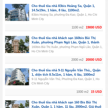
Cho thuê tòa nhà 83bis Hoàng Sa, Quận 1,
14.5x19m, 1 hầm, 8 lầu, 1100m2.
83bis Hoàng Sa, phường Đa Kao, Quận 1, Ho Chi
Minh City
1100 m2
19000 USD
Cho thuê tòa nhà khách sạn 160bis Bùi Thị
Xuân, phường Phạm Ngũ Lão, Quận 1, thành
phố Hồ Chí Minh. Diện tích 2000m2, 1 hầm, 11
160bis Bùi Thị Xuân, phường Phạm Ngũ Lão, Quận 1,
lầu, 50PN.
Ho Chi Minh City
2000 m2
20000 USD
Cho thuê tòa nhà 9-11 Nguyễn Văn Thủ,, Quận
1, diện tích 8.5x11m, 1 hầm, 6 lầu, 1000m2
9-11 Nguyễn Văn Thủ, Phường Đa Kao, Quận 1, Ho
Chi Minh City
1000 m2
15 USD
Cho thuê tòa nhà khách sạn 160 Bis Bùi Thị
Xuân, Quận 1, 1 hầm, 11 lầu, 2000m2. Giá thuê