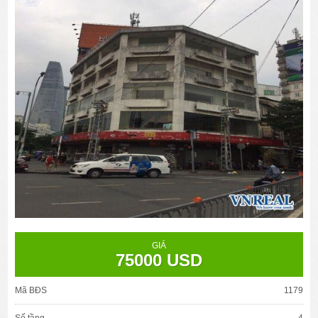
GIÁ
75000 USD
Mã BĐS
1179
Số tầng
4