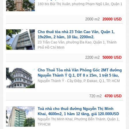
20.000$/tháng.
160 bis Bùi Thị Xuân, phường Phạm Ngũ Lão, Quận 1
2000 m2
20000 USD
Cho thuê tòa nhà 23 Trần Cao Vân, Quận 1,
19x20m, 2 hầm, 10 lầu, 2200m2.
23 Trần Cao Vân, phường Đa Kao, Quận 1, Thành
Phố Hồ Chí Minh
2200 m2
50000 USD
Cho Thuê Tòa nhà Văn Phòng Góc 2MT đường
Nguyễn Thành Ý Q.1, DT 8 x 15m, 1 trệt 5 lầu,
Giá 4700usd
Nguyễn Thành Ý - Cây Điệp, P. Đakao, Q.1, TP. HCM
720 m2
4700 USD
Toà nhà cho thuê đường Nguyễn Thị Minh
Khai, 4600m2, 1 hầm 12 tầng, giá 120.000USD
Nguyễn Thị Minh Khai, Phường Bến Thành, Quận 1,
TP.HCM