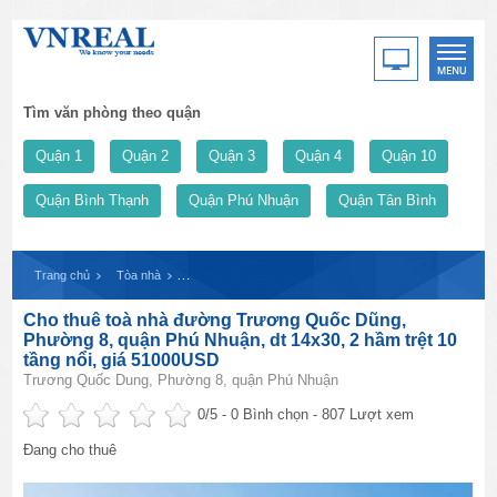
Tìm văn phòng theo quận
Quận 1
Quận 2
Quận 3
Quận 4
Quận 10
Quận Bình Thạnh
Quận Phú Nhuận
Quận Tân Bình
Trang chủ
Tòa nhà
Cho thuê toà nhà đường Trương Quốc Dũng, Phường 8, qu
Cho thuê toà nhà đường Trương Quốc Dũng,
Phường 8, quận Phú Nhuận, dt 14x30, 2 hầm trệt 10
tầng nổi, giá 51000USD
Trương Quốc Dung, Phường 8, quận Phú Nhuận
0
/5 -
0
Bình chọn - 807 Lượt xem
Đang cho thuê