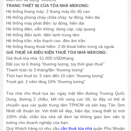
TRANG THIẾT BỊ CỦA TÒA NHÀ MEKONG:
Hệ thống thang máy: 2 thang máy tốc độ cao
Hệ thống phòng cháy chữa cháy: tự động, hiện đại
Hệ thống máy phát điện: tự động, hiện đại
Hệ thống điện, viễn thông: dùng cáp, cáp quang
Hệ thống điện lạnh: điện lạnh trung tâm
Hệ thống trần: trần thạch cao, đèn âm trần
Hệ thống thang thoát hiểm: 2 lối thoát hiểm trong và ngoài
GIÁ THUÊ VÀ ĐIỀU KIỆN THUÊ TÒA NHÀ MEKONG:
Giá thuê tòa nhà: 51.000 USD/tháng
Đặt cọc từ 6 tháng "thương lượng, tùy thời gian thuê"
Thanh toán từ 3 tháng/lần "thương lượng"
Thời hạn thuê từ: 5 năm đến 10 năm "thương lượng"
Trượt giá: 2 năm tăng 10% "thương lượng"
Tòa nhà cho thuê tọa lạc ngay mặt tiền đường Trương Quốc
Dung, đường 2 chiều, kết nối vùng cực tốt, từ đây có thể di
chuyển qua các quận trung tâm TPHCM và sân bay Tân Sơn
Nhất rất thuận lợi. Với thiết kế đẹp, hiện đại, trang thiết bị mới
100% chắc chắn tòa nhà sẽ đem lại không gian làm việc lý
tưởng cho doanh nghiệp của bạn.
Quý Khách hàng có nhu cầu
cần thuê tòa nhà
quận Phú Nhuận