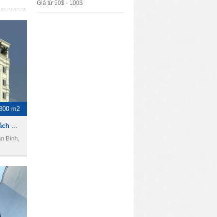
Giá từ 50$ - 100$
800 m2
Toà nhà cho thuê đường Cách Mạng Tháng 8, DT 800m2, 1 hầm 4 lầu, Giá 7000usd
ân Bình,