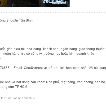
ng 2, quận Tân Bình.
t, gần siêu thị, nhà hàng, khách sạn, ngân hàng, giao thông thuận 
àm ngân hàng, trụ sở công ty, trường học hoặc kinh doanh khác
.
6868 - Email: Ceo@vnreal.vn để đặt lịch hẹn xem nhà. Và sử dụng
 nhà và bất động sản khác: Nhà phố, mặt bằng, văn phòng, căn hộ, v
n trung tâm TP.HCM
,
 tân bình
tòa nhà cho thuê