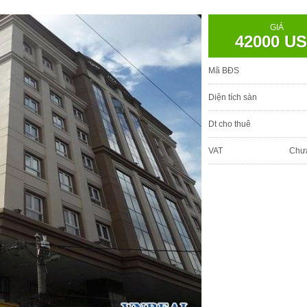
GIÁ
42000 U
Mã BĐS
Diện tích sàn
Dt cho thuê
VAT
Chư