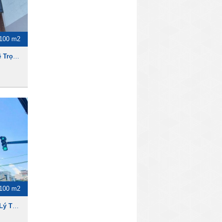
100 m2
Cho thuê tòa nhà đường Lê Trọng Tấn, 3100m2, 1 hầm 7 lầu, 19000usd
100 m2
Cho thuê tòa nhà góc 2MT Lý Thường Kiệt, 1 hầm 9 lầu, 3100m2 , 28000USD