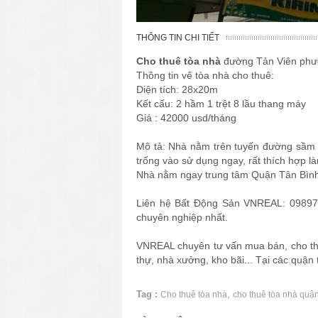
THÔNG TIN CHI TIẾT
Cho thuê tòa nhà
đường Tản Viên phườ
Thông tin vê tòa nhà cho thuê:
Diện tích: 28x20m
Kết cấu: 2 hầm 1 trệt 8 lầu thang máy
Giá : 42000 usd/tháng
Mô tả: Nhà nằm trên tuyến đường sầm uấ
trống vào sử dụng ngay, rất thích hợp l
Nhà nằm ngay trung tâm Quận Tân Bình
Liên hệ Bất Động Sản VNREAL: 098977
chuyên nghiệp nhất.
VNREAL chuyên tư vấn mua bán, cho thuê
thự, nhà xưởng, kho bãi... Tại các quậ
Tag :
,
Cho thuê tòa nhà
cho thuê tòa nhà quận