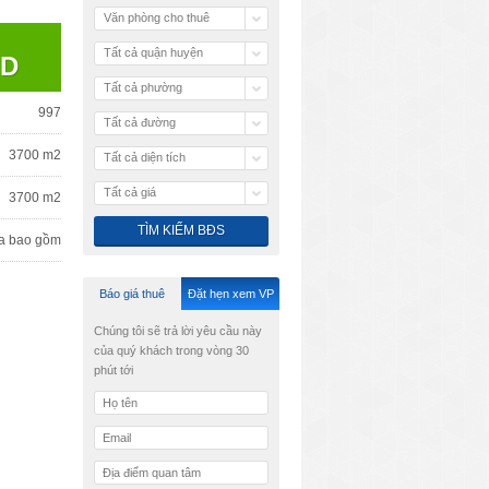
Văn phòng cho thuê
Tất cả quận huyện
SD
Tất cả phường
997
Tất cả đường
3700 m2
Tất cả diện tích
Tất cả giá
3700 m2
a bao gồm
Báo giá thuê
Đặt hẹn xem VP
Chúng tôi sẽ trả lời yêu cầu này
của quý khách trong vòng 30
phút tới