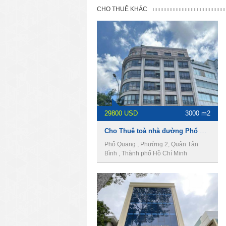
CHO THUÊ KHÁC
29800 USD
3000 m2
Cho Thuê toà nhà đường Phổ Quang, DT 3000m2, 1 hầm 8 lầu, Giá 29800usd
Phổ Quang , Phường 2, Quận Tân
Bình , Thành phố Hồ Chí Minh