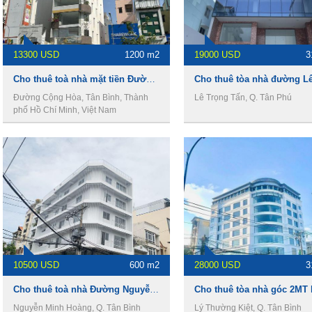
13300 USD
1200 m2
19000 USD
3
Cho thuê toà nhà mặt tiền Đường Cộng Hòa, 1200m2, 1 hầm 5 lầu, 13300$
Đường Cộng Hòa, Tân Bình, Thành
Lê Trọng Tấn, Q. Tân Phú
phố Hồ Chí Minh, Việt Nam
10500 USD
600 m2
28000 USD
3
Cho thuê toà nhà Đường Nguyễn Minh Hoàng, 600m2 , 1 hầm 4 lầu, 10500usd
Nguyễn Minh Hoàng, Q. Tân Bình
Lý Thường Kiệt, Q. Tân Bình