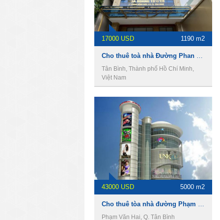
17000 USD
1190 m2
Cho thuê toà nhà Đường Phan Đình Giót, 1190m2, 1 hầm 6 lầu, 17000usd
Tân Bình, Thành phố Hồ Chí Minh,
Việt Nam
43000 USD
5000 m2
Cho thuê tòa nhà đường Phạm Văn Hai, 5000m2, 1 hầm 5 lầu, 1 tỷ/tháng
Phạm Văn Hai, Q. Tân Bình