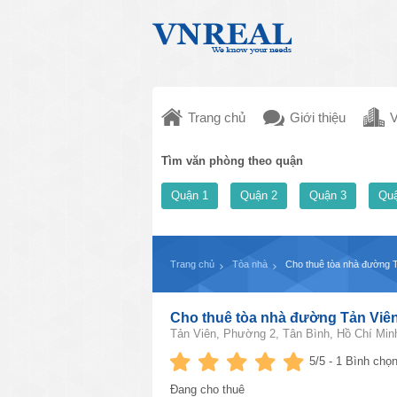
Trang chủ
Giới thiệu
V
Tìm văn phòng theo quận
Quận 1
Quận 2
Quận 3
Quậ
Trang chủ
Tòa nhà
Cho thuê tòa nhà đường 
Cho thuê tòa nhà đường Tản Viê
Tản Viên, Phường 2, Tân Bình, Hồ Chí Min
5
/5 -
1
Bình chọn
Đang cho thuê