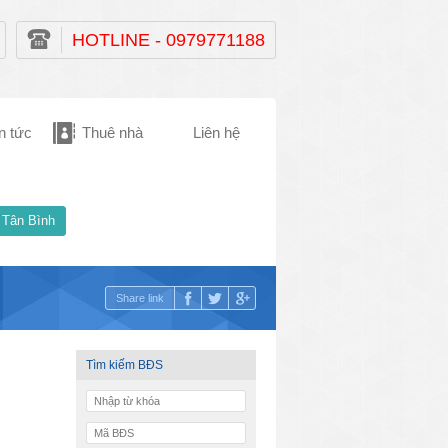
HOTLINE - 0979771188
n tức
Thuê nhà
Liên hệ
 Tân Bình
Share link
Tìm kiếm BĐS