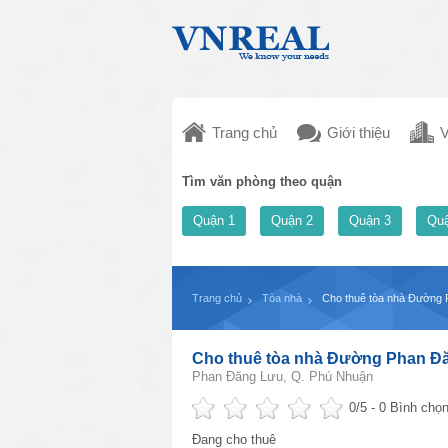
Trang chủ
Giới thiệu
V
Tìm văn phòng theo quận
Quận 1
Quận 2
Quận 3
Quậ
Trang chủ
Tòa nhà
Cho thuê tòa nhà Đường 
Cho thuê tòa nhà Đường Phan Đă
Phan Đăng Lưu, Q. Phú Nhuận
0
/5 -
0
Bình chọn
Đang cho thuê