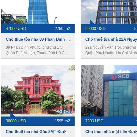
47000 USD
2750 m2
99000 USD
5
Cho thuê tòa nhà 89 Phan Đình Phùng, Quận Phú Nhuận, 9,5x43m, 2 hầm, 12 lầu, 2750m2.
89 Phan Đình Phùng, phường 17,
22a Nguyễn Văn Trỗi, phường 
Quận Phú Nhuận, Thành Phố Hồ Chí
Quận Phú Nhuận, Ho Chi Minh 
Minh
38000 USD
1595 m2
7200 USD
Cho thuê toà nhà Góc 3MT Đường Phan Xích Long, DT 38 x 26m, 4 lầu, Giá 38000usd