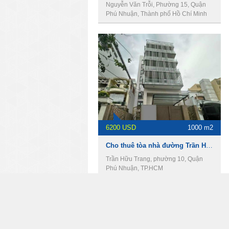
Nguyễn Văn Trỗi, Phường 15, Quận
Phú Nhuận, Thành phố Hồ Chí Minh
6200 USD
1000 m2
Cho thuê tòa nhà đường Trần Hữu Trang, DT 10 x 21m, 1 hầm 7 lầu, Giá 6200usd
Trần Hữu Trang, phường 10, Quận
Phú Nhuận, TP.HCM