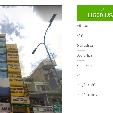
GIÁ
11500 U
Mã BĐS
Số tầng
Diện tích sàn
Dt cho thuê
Phí quản lý
VAT
Phí gửi xe ôtô
Phí gửi xe máy