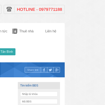
HOTLINE - 0979771188
n tức
Thuê nhà
Liên hệ
 Tân Bình
Share link
Tìm kiếm BĐS