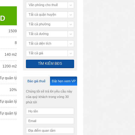
Văn phòng cho thuê
Tất cả quận huyện
SD
Tất cả phường
1509
Tất cả đường
8
Tất cả diện tích
Tất cả giá
140 m2
1200 m2
Tự quản lý
Báo giá thuê
Đặt hẹn xem VP
10%
Chúng tôi sẽ trả lời yêu cầu này
của quý khách trong vòng 30
Tự quản lý
phút tới
Tự quản lý