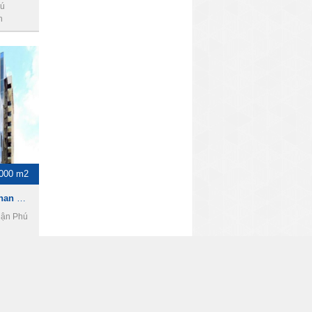
hú
h
000 m2
Toà nhà cho thuê đường Phan Đăng Lưu, DT 3000m2, 2 hầm 12 tầng, giá 75000usd
uận Phú