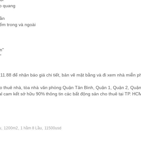
áp quang
rần
iểm trong và ngoài
n"
"
11.88 để nhận báo giá chi tiết, bản vẽ mặt bằng và đi xem nhà miễn ph
o thuê nhà, tòa nhà văn phòng Quận Tân Bình, Quận 1, Quận 2, Quậ
al cam kết sở hữu 90% thông tin các bất động sản cho thuê tại TP. HC
,
,
,
u
1200m2
1 hầm 8 Lầu
11500usd