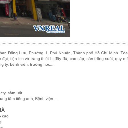
 Phan Đăng Lưu, Phường 1, Phú Nhuận, Thành phố Hồ Chí Minh. Tòa
đại, tiện ích và trang thiết bị đầy đủ, cao cấp, sàn trống suốt, quy m
g ty, bệnh viện, trường học...
 cty, sầm uất.
ng tâm tiếng anh, Bệnh viện....
HÀ
ộ cao
ại
ại