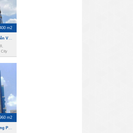
400 m2
Cho thuê tòa nhà 22A Nguyễn Văn Trỗi, Phú Nhuận, 14x30m, 2 hầm, 15 lầu, 5400m2.
8,
City
960 m2
Cho thuê nhà mặt tiền Đường Phan Đăng Lưu, DT 8 x 20m, 1 Trệt 5 Lầu, Giá 7200usd