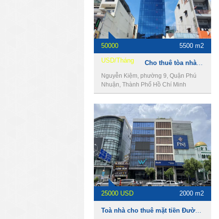
50000
5500 m2
USD/Tháng
Cho thuê tòa nhà 497 Nguyễn Kiệm, Phú Nhuận, 16x50m, 2 hầm, 12 lầu, 5500m2.
Nguyễn Kiệm, phường 9, Quận Phú
Nhuận, Thành Phố Hồ Chí Minh
25000 USD
2000 m2
Toà nhà cho thuê mặt tiền Đường Nguyễn Văn Trỗi, DT 10 x 30m, 1 hầm 8 lầu, Giá 25000usd