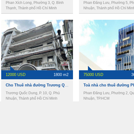
Phan Xích Long, Phường 3, Q. Bình
Phan Đăng Lưu, Phường 5, P
Thạnh, Thành phố Hồ Chí Minh
Nhuận, Thành phố Hồ Chí Min
12000 USD
1800 m2
75000 USD
3
Cho Thuê nhà đường Trương Quốc Dung, DT 15 x 30m, 1 trệt 3 lầu, Giá 12000usd
Trương Quốc Dung, P. 10, Q. Phú
Phan Đăng Lưu, Phường 2, Q
Nhuận, Thành phố Hồ Chí Minh
Nhuận, TP.HCM
XEM THÊM