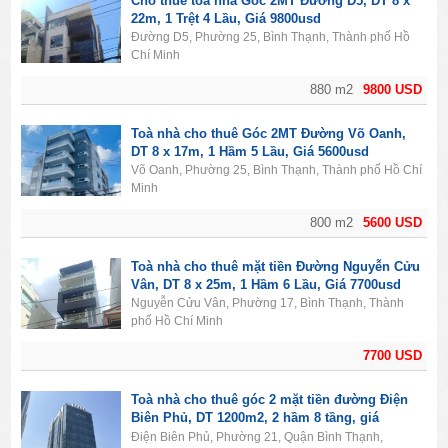
Cho thuê tòa nhà Góc 2MT Đường D5, DT 8 x
22m, 1 Trệt 4 Lầu, Giá 9800usd
Đường D5, Phường 25, Bình Thạnh, Thành phố Hồ
Chí Minh
880 m2
9800 USD
Toà nhà cho thuê Góc 2MT Đường Võ Oanh,
DT 8 x 17m, 1 Hầm 5 Lầu, Giá 5600usd
Võ Oanh, Phường 25, Bình Thạnh, Thành phố Hồ Chí
Minh
800 m2
5600 USD
Toà nhà cho thuê mặt tiền Đường Nguyễn Cửu
Vân, DT 8 x 25m, 1 Hầm 6 Lầu, Giá 7700usd
Nguyễn Cửu Vân, Phường 17, Bình Thạnh, Thành
phố Hồ Chí Minh
7700 USD
Toà nhà cho thuê góc 2 mặt tiền đường Điện
Biên Phủ, DT 1200m2, 2 hầm 8 tầng, giá
19000usd
Điện Biên Phủ, Phường 21, Quận Bình Thạnh,