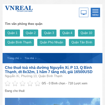
Tìm văn phòng theo quận
Quận 1
Quận 2
Quận 3
Quận 4
Quận 10
Quận Bình Thạnh
Quận Phú Nhuận
Quận Tân Bình
Trang chủ
Tòa nhà
Cho thuê toà nhà đường Nguyễn Xí, P 13, Q Bình Thạnh,
Cho thuê toà nhà đường Nguyễn Xí, P 13, Q Bình
Thạnh, dt 8x32m, 1 hầm 7 tầng nổi, giá 16500USD
Nguyễn Xí, Phường 13, Quận Bình Thạnh
0
/5 -
0
Bình chọn - 718 Lượt xem
Đang cho thuê