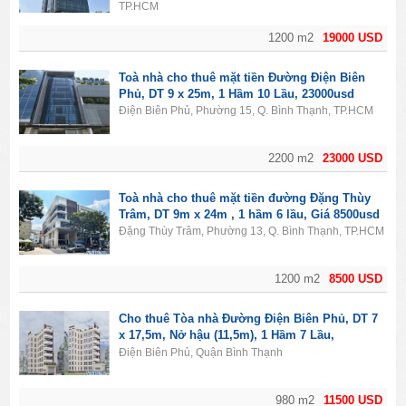
TP.HCM
1200 m2
19000 USD
Toà nhà cho thuê mặt tiền Đường Điện Biên
Phủ, DT 9 x 25m, 1 Hầm 10 Lầu, 23000usd
Điện Biên Phủ, Phường 15, Q. Bình Thạnh, TP.HCM
2200 m2
23000 USD
Toà nhà cho thuê mặt tiền đường Đặng Thùy
Trâm, DT 9m x 24m , 1 hầm 6 lầu, Giá 8500usd
Đặng Thùy Trâm, Phường 13, Q. Bình Thạnh, TP.HCM
1200 m2
8500 USD
Cho thuê Tòa nhà Đường Điện Biên Phủ, DT 7
x 17,5m, Nở hậu (11,5m), 1 Hầm 7 Lầu,
11500usd
Điện Biên Phủ, Quận Bình Thạnh
980 m2
11500 USD