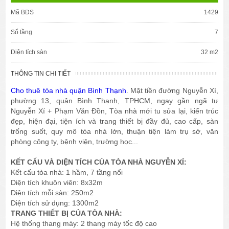
Mã BĐS
1429
Số tầng
7
Diện tích sàn
32 m2
THÔNG TIN CHI TIẾT
Cho thuê tòa nhà quận Bình Thạnh
. Mặt tiền đường Nguyễn Xí,
phường 13, quận Bình Thạnh, TPHCM, ngay gần ngã tư
Nguyễn Xí + Phạm Văn Đồn, Tòa nhà mới tu sửa lại, kiến trúc
đẹp, hiện đại, tiện ích và trang thiết bị đầy đủ, cao cấp, sàn
trống suốt, quy mô tòa nhà lớn, thuận tiện làm trụ sở, văn
phòng công ty, bệnh viện, trường học...
KẾT CẤU VÀ DIỆN TÍCH CỦA TÒA NHÀ NGUYỄN XÍ:
Kết cấu tòa nhà: 1 hầm, 7 tầng nổi
Diện tích khuôn viên: 8x32m
Diện tích mỗi sàn: 250m2
Diện tích sử dụng: 1300m2
TRANG THIẾT BỊ CỦA TÒA NHÀ:
Hệ thống thang máy: 2 thang máy tốc độ cao