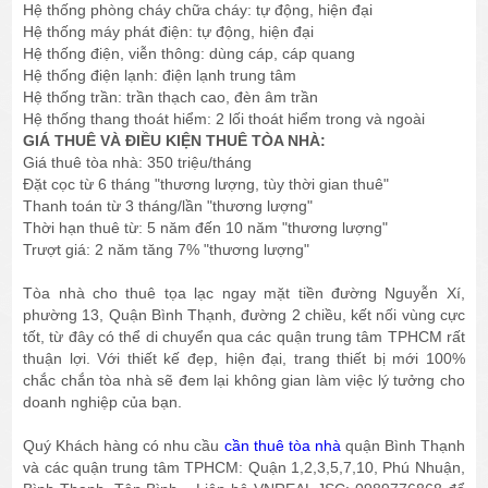
Hệ thống phòng cháy chữa cháy: tự động, hiện đại
Hệ thống máy phát điện: tự động, hiện đại
Hệ thống điện, viễn thông: dùng cáp, cáp quang
Hệ thống điện lạnh: điện lạnh trung tâm
Hệ thống trần: trần thạch cao, đèn âm trần
Hệ thống thang thoát hiểm: 2 lối thoát hiểm trong và ngoài
GIÁ THUÊ VÀ ĐIỀU KIỆN THUÊ TÒA NHÀ:
Giá thuê tòa nhà: 350 triệu/tháng
Đặt cọc từ 6 tháng "thương lượng, tùy thời gian thuê"
Thanh toán từ 3 tháng/lần "thương lượng"
Thời hạn thuê từ: 5 năm đến 10 năm "thương lượng"
Trượt giá: 2 năm tăng 7% "thương lượng"
Tòa nhà cho thuê tọa lạc ngay mặt tiền đường Nguyễn Xí,
phường 13, Quận Bình Thạnh, đường 2 chiều, kết nối vùng cực
tốt, từ đây có thể di chuyển qua các quận trung tâm TPHCM rất
thuận lợi. Với thiết kế đẹp, hiện đại, trang thiết bị mới 100%
chắc chắn tòa nhà sẽ đem lại không gian làm việc lý tưởng cho
doanh nghiệp của bạn.
Quý Khách hàng có nhu cầu
cần thuê tòa nhà
quận Bình Thạnh
và các quận trung tâm TPHCM: Quận 1,2,3,5,7,10, Phú Nhuận,