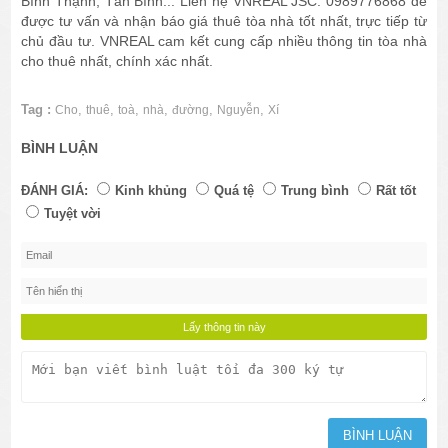
Bình Thạnh, Tân Bình... Liên hệ VNREAL JSC: 0989776868 để
được tư vấn và nhận báo giá thuê tòa nhà tốt nhất, trực tiếp từ
chủ đầu tư. VNREAL cam kết cung cấp nhiều thông tin tòa nhà
cho thuê nhất, chính xác nhất.
Tag :
,
,
,
,
,
,
Cho
thuê
toà
nhà
đường
Nguyễn
Xí
BÌNH LUẬN
ĐÁNH GIÁ:
Kinh khủng
Quá tệ
Trung bình
Rất tốt
Tuyệt vời