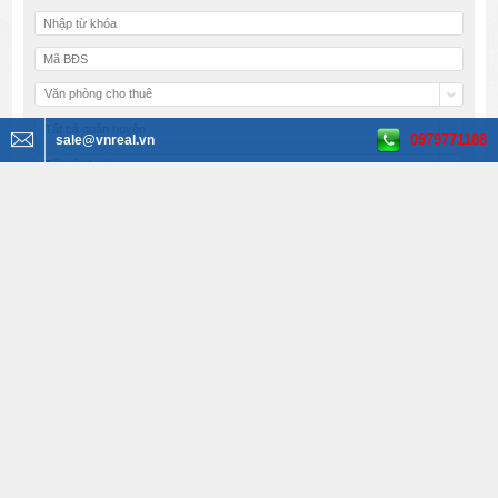
Văn phòng cho thuê
Tất cả quận huyện
0979771188
sale@vnreal.vn
Tất cả phường
Tất cả đường
Tất cả diện tích
Tất cả giá
Bất Động Sản VNREAL
142 Hoa Lan, Phường 2, Quận Phú Nhuận, Hồ Chí Minh, Việt Nam
Tel: 02835176058 - Hotline: 0979771188 - Fax: 02835171995
Email:
sale@vnreal.vn
Văn phòng cho thuê quận 1
Văn phòng cho thuê
quận 3
Văn phòng cho thuê quận Tân Bình
Văn phòng cho thuê quận