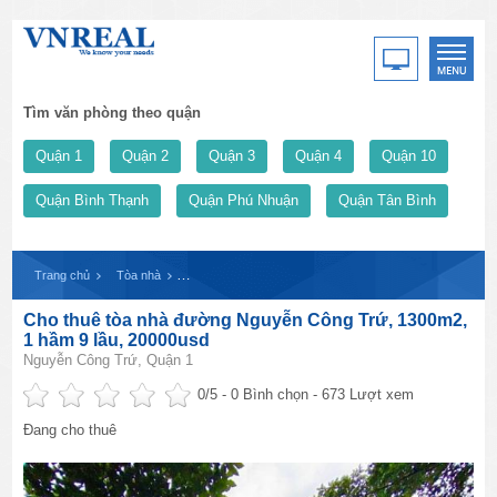
Tìm văn phòng theo quận
Quận 1
Quận 2
Quận 3
Quận 4
Quận 10
Quận Bình Thạnh
Quận Phú Nhuận
Quận Tân Bình
Trang chủ
Tòa nhà
Cho thuê tòa nhà đường Nguyễn Công Trứ, 1300m2, 1 h
Cho thuê tòa nhà đường Nguyễn Công Trứ, 1300m2,
1 hầm 9 lầu, 20000usd
Nguyễn Công Trứ, Quận 1
0
/5 -
0
Bình chọn - 673 Lượt xem
Đang cho thuê