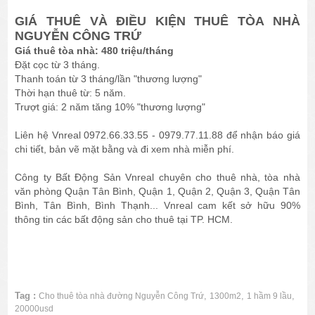
GIÁ THUÊ VÀ ĐIỀU KIỆN THUÊ TÒA NHÀ
NGUYỄN CÔNG TRỨ
Giá thuê tòa nhà: 480 triệu/tháng
Đặt cọc từ 3 tháng.
Thanh toán từ 3 tháng/lần "thương lượng"
Thời hạn thuê từ: 5 năm.
Trượt giá: 2 năm tăng 10% "thương lượng"
Liên hệ Vnreal 0972.66.33.55 - 0979.77.11.88 để nhận báo giá
chi tiết, bản vẽ mặt bằng và đi xem nhà miễn phí.
Công ty Bất Động Sản Vnreal chuyên cho thuê nhà, tòa nhà
văn phòng Quận Tân Bình, Quận 1, Quận 2, Quận 3, Quận Tân
Bình, Tân Bình, Bình Thạnh... Vnreal cam kết sở hữu 90%
thông tin các bất động sản cho thuê tại TP. HCM.
Tag :
,
,
,
Cho thuê tòa nhà đường Nguyễn Công Trứ
1300m2
1 hầm 9 lầu
20000usd