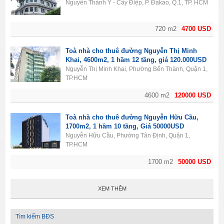
Giá 4700usd
Nguyễn Thành Ý - Cây Điệp, P. Đakao, Q.1, TP. HCM
720 m2
4700 USD
Toà nhà cho thuê đường Nguyễn Thị Minh
Khai, 4600m2, 1 hầm 12 tầng, giá 120.000USD
Nguyễn Thị Minh Khai, Phường Bến Thành, Quận 1,
TP.HCM
4600 m2
120000 USD
Toà nhà cho thuê đường Nguyễn Hữu Cầu,
1700m2, 1 hầm 10 tầng, Giá 50000USD
Nguyễn Hữu Cầu, Phường Tân Định, Quận 1,
TP.HCM
1700 m2
50000 USD
XEM THÊM
Tìm kiếm BĐS