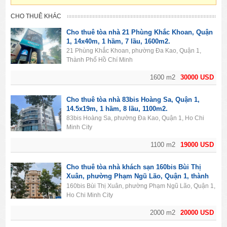
CHO THUÊ KHÁC
Cho thuê tòa nhà 21 Phùng Khắc Khoan, Quận
1, 14x40m, 1 hầm, 7 lầu, 1600m2.
21 Phùng Khắc Khoan, phường Đa Kao, Quận 1,
Thành Phố Hồ Chí Minh
1600 m2
30000 USD
Cho thuê tòa nhà 83bis Hoàng Sa, Quận 1,
14.5x19m, 1 hầm, 8 lầu, 1100m2.
83bis Hoàng Sa, phường Đa Kao, Quận 1, Ho Chi
Minh City
1100 m2
19000 USD
Cho thuê tòa nhà khách sạn 160bis Bùi Thị
Xuân, phường Phạm Ngũ Lão, Quận 1, thành
phố Hồ Chí Minh. Diện tích 2000m2, 1 hầm, 11
160bis Bùi Thị Xuân, phường Phạm Ngũ Lão, Quận 1,
lầu, 50PN.
Ho Chi Minh City
2000 m2
20000 USD