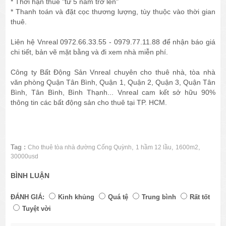
* Thời hạn thuê "từ 5 năm trở lên"
* Thanh toán và đặt cọc thương lượng, tùy thuộc vào thời gian
thuê.
Liên hệ Vnreal 0972.66.33.55 - 0979.77.11.88 để nhận báo giá
chi tiết, bản vẽ mặt bằng và đi xem nhà miễn phí.
Công ty Bất Động Sản Vnreal chuyên cho thuê nhà, tòa nhà
văn phòng Quận Tân Bình, Quận 1, Quận 2, Quận 3, Quận Tân
Bình, Tân Bình, Bình Thạnh... Vnreal cam kết sở hữu 90%
thông tin các bất động sản cho thuê tại TP. HCM.
Tag :
,
,
,
Cho thuê tòa nhà đường Cống Quỳnh
1 hầm 12 lầu
1600m2
30000usd
BÌNH LUẬN
ĐÁNH GIÁ:
Kinh khủng
Quá tệ
Trung bình
Rất tốt
Tuyệt vời