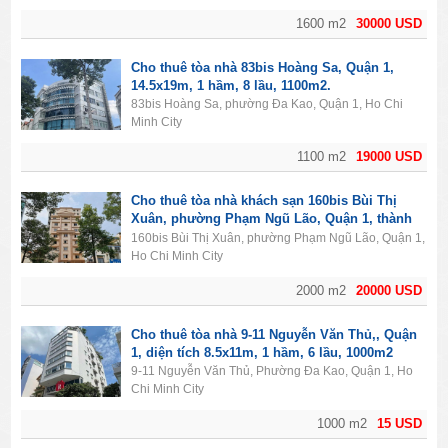
1600 m2
30000 USD
Cho thuê tòa nhà 83bis Hoàng Sa, Quận 1,
14.5x19m, 1 hầm, 8 lầu, 1100m2.
83bis Hoàng Sa, phường Đa Kao, Quận 1, Ho Chi
Minh City
1100 m2
19000 USD
Cho thuê tòa nhà khách sạn 160bis Bùi Thị
Xuân, phường Phạm Ngũ Lão, Quận 1, thành
phố Hồ Chí Minh. Diện tích 2000m2, 1 hầm, 11
160bis Bùi Thị Xuân, phường Phạm Ngũ Lão, Quận 1,
lầu, 50PN.
Ho Chi Minh City
2000 m2
20000 USD
Cho thuê tòa nhà 9-11 Nguyễn Văn Thủ,, Quận
1, diện tích 8.5x11m, 1 hầm, 6 lầu, 1000m2
9-11 Nguyễn Văn Thủ, Phường Đa Kao, Quận 1, Ho
Chi Minh City
1000 m2
15 USD