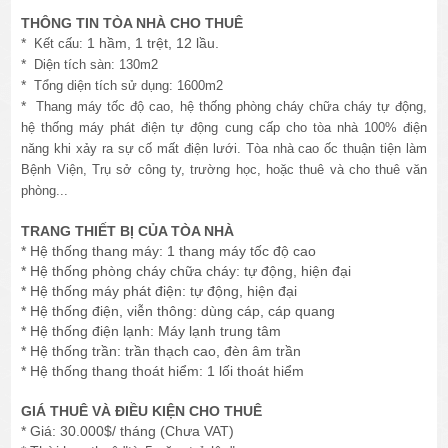
THÔNG TIN TÒA NHÀ CHO THUÊ
*
1 hầm, 1 trệt, 12 lầu.
Kết cấu:
*
Diện tích sàn: 130m2
*
Tổng diện tích sử dụng: 1600m2
*
Thang máy tốc độ cao, hệ thống phòng cháy chữa cháy tự động,
hệ thống máy phát điện tự động cung cấp cho tòa nhà 100% điện
năng khi xảy ra sự cố mất điện lưới. Tòa nhà cao ốc thuận tiện làm
Bệnh Viện, Trụ sở công ty, trường học, hoặc thuê và cho thuê văn
phòng...
TRANG THIẾT BỊ CỦA TÒA NHÀ
* Hệ thống thang máy: 1 thang máy tốc độ cao
* Hệ thống phòng cháy chữa cháy: tự động, hiện đại
* Hệ thống máy phát điện: tự động, hiện đại
* Hệ thống điện, viễn thông: dùng cáp, cáp quang
* Hệ thống điện lạnh: Máy lạnh trung tâm
* Hệ thống trần: trần thạch cao, đèn âm trần
* Hệ thống thang thoát hiểm: 1 lối thoát hiểm
GIÁ THUÊ VÀ ĐIỀU KIỆN CHO THUÊ
* Giá: 30.000$/ tháng (Chưa VAT)