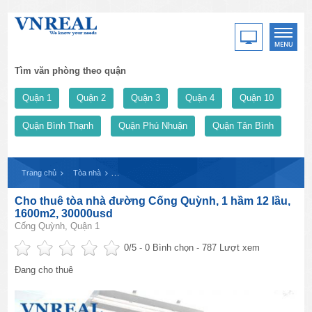
Tìm văn phòng theo quận
Quận 1
Quận 2
Quận 3
Quận 4
Quận 10
Quận Bình Thạnh
Quận Phú Nhuận
Quận Tân Bình
Trang chủ
Tòa nhà
Cho thuê tòa nhà đường Cống Quỳnh, 1 hầm 12 lầu, 16
Cho thuê tòa nhà đường Cống Quỳnh, 1 hầm 12 lầu,
1600m2, 30000usd
Cống Quỳnh, Quận 1
0
/5 -
0
Bình chọn - 787 Lượt xem
Đang cho thuê