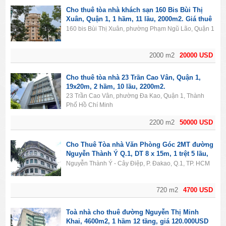
Cho thuê tòa nhà khách sạn 160 Bis Bùi Thị
Xuân, Quận 1, 1 hầm, 11 lầu, 2000m2. Giá thuê
20.000$/tháng.
160 bis Bùi Thị Xuân, phường Phạm Ngũ Lão, Quận 1
2000 m2
20000 USD
Cho thuê tòa nhà 23 Trần Cao Vân, Quận 1,
19x20m, 2 hầm, 10 lầu, 2200m2.
23 Trần Cao Vân, phường Đa Kao, Quận 1, Thành
Phố Hồ Chí Minh
2200 m2
50000 USD
Cho Thuê Tòa nhà Văn Phòng Góc 2MT đường
Nguyễn Thành Ý Q.1, DT 8 x 15m, 1 trệt 5 lầu,
Giá 4700usd
Nguyễn Thành Ý - Cây Điệp, P. Đakao, Q.1, TP. HCM
720 m2
4700 USD
Toà nhà cho thuê đường Nguyễn Thị Minh
Khai, 4600m2, 1 hầm 12 tầng, giá 120.000USD