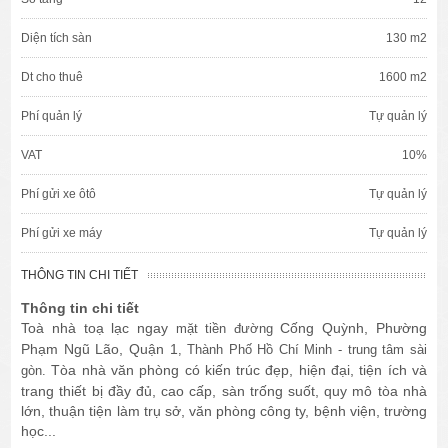
Diện tích sàn
130 m2
Dt cho thuê
1600 m2
Phí quản lý
Tự quản lý
VAT
10%
Phí gửi xe ôtô
Tự quản lý
Phí gửi xe máy
Tự quản lý
THÔNG TIN CHI TIẾT
Thông tin chi tiết
Toà nhà toạ lạc ngay
Cống Quỳnh, Phường
mặt tiền đường
Phạm Ngũ Lão, Quận 1
, Thành Phố Hồ Chí Minh - trung tâm sài
Tòa nhà văn phòng có kiến trúc đẹp, hiện đại, tiện ích và
gòn.
trang thiết bị đầy đủ, cao cấp, sàn trống suốt, quy mô tòa nhà
lớn, thuận tiện làm trụ sở, văn phòng công ty, bệnh viện, trường
học...