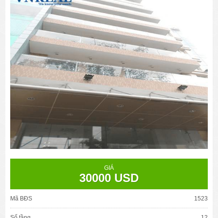
GIÁ
30000 USD
Mã BĐS
1523
Số tầng
12