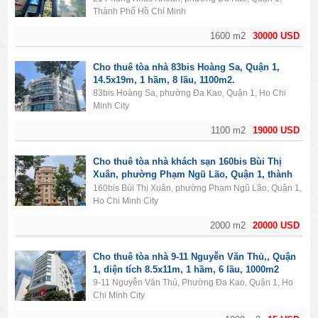
Thành Phố Hồ Chí Minh
1600 m2
30000 USD
Cho thuê tòa nhà 83bis Hoàng Sa, Quận 1,
14.5x19m, 1 hầm, 8 lầu, 1100m2.
83bis Hoàng Sa, phường Đa Kao, Quận 1, Ho Chi
Minh City
1100 m2
19000 USD
Cho thuê tòa nhà khách sạn 160bis Bùi Thị
Xuân, phường Phạm Ngũ Lão, Quận 1, thành
phố Hồ Chí Minh. Diện tích 2000m2, 1 hầm, 11
160bis Bùi Thị Xuân, phường Phạm Ngũ Lão, Quận 1,
lầu, 50PN.
Ho Chi Minh City
2000 m2
20000 USD
Cho thuê tòa nhà 9-11 Nguyễn Văn Thủ,, Quận
1, diện tích 8.5x11m, 1 hầm, 6 lầu, 1000m2
9-11 Nguyễn Văn Thủ, Phường Đa Kao, Quận 1, Ho
Chi Minh City