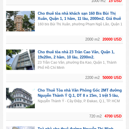
1000 m2
15 USD
Cho thuê tòa nhà khách sạn 160 Bis Bùi Thị
Xuân, Quận 1, 1 hầm, 11 lầu, 2000m2. Giá thuê
20.000$/tháng.
160 bis Bùi Thị Xuân, phường Phạm Ngũ Lão, Quận 1
2000 m2
20000 USD
Cho thuê tòa nhà 23 Trần Cao Vân, Quận 1,
19x20m, 2 hầm, 10 lầu, 2200m2.
23 Trần Cao Vân, phường Đa Kao, Quận 1, Thành
Phố Hồ Chí Minh
2200 m2
50000 USD
Cho Thuê Tòa nhà Văn Phòng Góc 2MT đường
Nguyễn Thành Ý Q.1, DT 8 x 15m, 1 trệt 5 lầu,
Giá 4700usd
Nguyễn Thành Ý - Cây Điệp, P. Đakao, Q.1, TP. HCM
720 m2
4700 USD
Toà nhà cho thuê đường Nguyễn Thị Minh