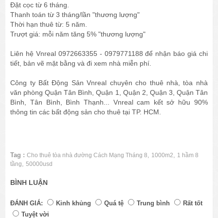
Đặt cọc từ 6 tháng.
Thanh toán từ 3 tháng/lần "thương lượng"
Thời hạn thuê từ: 5 năm.
Trượt giá: mỗi năm tăng 5% "thương lượng"
Liên hệ Vnreal 0972663355 - 0979771188 để nhận báo giá chi
tiết, bản vẽ mặt bằng và đi xem nhà miễn phí.
Công ty Bất Động Sản Vnreal chuyên cho thuê nhà, tòa nhà
văn phòng Quận Tân Bình, Quận 1, Quận 2, Quận 3, Quận Tân
Bình, Tân Bình, Bình Thạnh... Vnreal cam kết sở hữu 90%
thông tin các bất động sản cho thuê tại TP. HCM.
Tag :
,
,
Cho thuê tòa nhà đường Cách Mạng Tháng 8
1000m2
1 hầm 8
,
tầng
50000usd
BÌNH LUẬN
ĐÁNH GIÁ:
Kinh khủng
Quá tệ
Trung bình
Rất tốt
Tuyệt vời