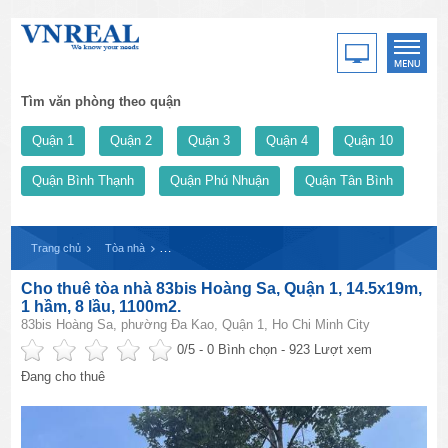
Tìm văn phòng theo quận
Quận 1
Quận 2
Quận 3
Quận 4
Quận 10
Quận Bình Thạnh
Quận Phú Nhuận
Quận Tân Bình
Trang chủ
Tòa nhà
Cho thuê tòa nhà 83bis Hoàng Sa, Quận 1, 14.5x19m, 1 h
Cho thuê tòa nhà 83bis Hoàng Sa, Quận 1, 14.5x19m,
1 hầm, 8 lầu, 1100m2.
83bis Hoàng Sa, phường Đa Kao, Quận 1, Ho Chi Minh City
0
/5 -
0
Bình chọn - 923 Lượt xem
Đang cho thuê