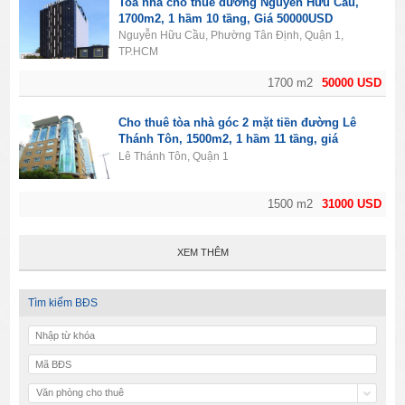
Toà nhà cho thuê đường Nguyễn Hữu Cầu,
1700m2, 1 hầm 10 tầng, Giá 50000USD
Nguyễn Hữu Cầu, Phường Tân Định, Quận 1,
TP.HCM
1700 m2
50000 USD
Cho thuê tòa nhà góc 2 mặt tiền đường Lê
Thánh Tôn, 1500m2, 1 hầm 11 tầng, giá
31000usd
Lê Thánh Tôn, Quận 1
1500 m2
31000 USD
XEM THÊM
Tìm kiếm BĐS
Văn phòng cho thuê