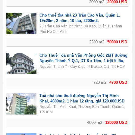
2000 m2
20000 USD
Cho thuê tòa nhà 23 Trần Cao Vân, Quận 1,
19x20m, 2 hầm, 10 lầu, 2200m2.
23 Trần Cao Vân, phường Đa Kao, Quận 1, Thành
Phố Hồ Chí Minh
2200 m2
50000 USD
Cho Thuê Tòa nhà Văn Phòng Góc 2MT đường
Nguyễn Thành Ý Q.1, DT 8 x 15m, 1 trệt 5 lầu,
Giá 4700usd
Nguyễn Thành Ý - Cây Điệp, P. Đakao, Q.1, TP. HCM
720 m2
4700 USD
Toà nhà cho thuê đường Nguyễn Thị Minh
Khai, 4600m2, 1 hầm 12 tầng, giá 120.000USD
Nguyễn Thị Minh Khai, Phường Bến Thành, Quận 1,
TP.HCM
4600 m2
120000 USD