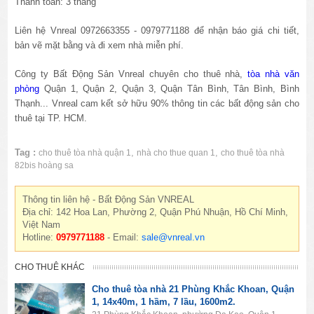
Thanh toán: 3 tháng
Liên hệ Vnreal 0972663355 - 0979771188 để nhận báo giá chi tiết,
bản vẽ mặt bằng và đi xem nhà miễn phí.
Công ty Bất Động Sản Vnreal chuyên cho thuê nhà,
tòa nhà văn
phòng
Quận 1, Quận 2, Quận 3, Quận Tân Bình, Tân Bình, Bình
Thạnh... Vnreal cam kết sở hữu 90% thông tin các bất động sản cho
thuê tại TP. HCM.
Tag :
,
,
cho thuê tòa nhà quận 1
nhà cho thue quan 1
cho thuê tòa nhà
82bis hoàng sa
Thông tin liên hệ - Bất Động Sản VNREAL
Địa chỉ: 142 Hoa Lan, Phường 2, Quận Phú Nhuận, Hồ Chí Minh,
Việt Nam
Hotline:
0979771188
- Email:
sale@vnreal.vn
CHO THUÊ KHÁC
Cho thuê tòa nhà 21 Phùng Khắc Khoan, Quận
1, 14x40m, 1 hầm, 7 lầu, 1600m2.