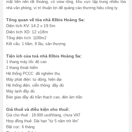
mặt tiền nên rất thoáng, có view rộng, khu vực tập trung nhiều tòa
nhà văn phòng, vị trí thuận lợi để quảng cáo thương hiệu công ty.
Tổng quan về tòa nhà 83bis Hoàng Sa:
iện tích KV: 14.2 x 19.5m
D
Diện tích XD: 12 x18m
Tổng diện tích: 1100m2
Kết cấu: 1 hầm, 8 lầu, sân thượng
Tiện ích của toà nhà 83bis Hoàng Sa:
1 thang máy tốc độ cao
2 thang thoát hiểm
Hệ thống PCCC: đã nghiêm thu.
Máy phát điện: tự động, hiện đại
Hệ thống điện, viễn thông: đầy đủ
Máy lạnh đầy đủ
Bàn giao đầy đủ trần thạch cao, đèn âm trần
Giá thuê và điều kiện cho thuê:
Giá cho thuê : 19.000 usd/tháng, chưa VAT
Hợp đồng thuê: Dài hạn "từ 5 năm trở lên"
Đặt cọc: 6 tháng