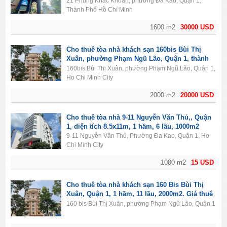
21 Phùng Khắc Khoan, phường Đa Kao, Quận 1,
Thành Phố Hồ Chí Minh
1600 m2
30000 USD
Cho thuê tòa nhà khách sạn 160bis Bùi Thị
Xuân, phường Phạm Ngũ Lão, Quận 1, thành
phố Hồ Chí Minh. Diện tích 2000m2, 1 hầm, 11
160bis Bùi Thị Xuân, phường Phạm Ngũ Lão, Quận 1,
lầu, 50PN.
Ho Chi Minh City
2000 m2
20000 USD
Cho thuê tòa nhà 9-11 Nguyễn Văn Thủ,, Quận
1, diện tích 8.5x11m, 1 hầm, 6 lầu, 1000m2
9-11 Nguyễn Văn Thủ, Phường Đa Kao, Quận 1, Ho
Chi Minh City
1000 m2
15 USD
Cho thuê tòa nhà khách sạn 160 Bis Bùi Thị
Xuân, Quận 1, 1 hầm, 11 lầu, 2000m2. Giá thuê
20.000$/tháng.
160 bis Bùi Thị Xuân, phường Phạm Ngũ Lão, Quận 1