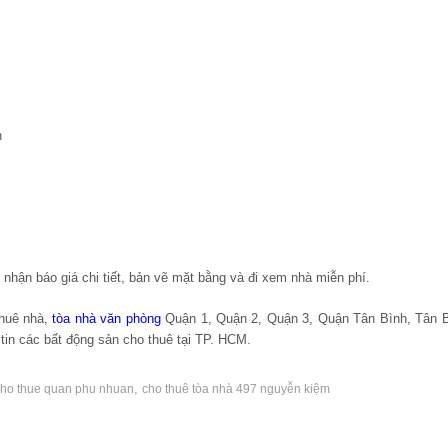
n
nhận báo giá chi tiết, bản vẽ mặt bằng và đi xem nhà miễn phí.
thuê nhà,
tòa nhà văn phòng
Quận 1, Quận 2, Quận 3, Quận Tân Bình, Tân B
tin các bất động sản cho thuê tại TP. HCM.
,
cho thue quan phu nhuan
cho thuê tòa nhà 497 nguyễn kiệm