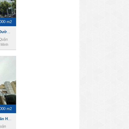
000 m2
Toà nhà cho thuê mặt tiền Đường Nguyễn Văn Trỗi, DT 10 x 30m, 1 hầm 8 lầu, Giá 25000usd
 Quận
 Minh
000 m2
Cho thuê tòa nhà đường Trần Hữu Trang, DT 10 x 21m, 1 hầm 7 lầu, Giá 6200usd
Quận