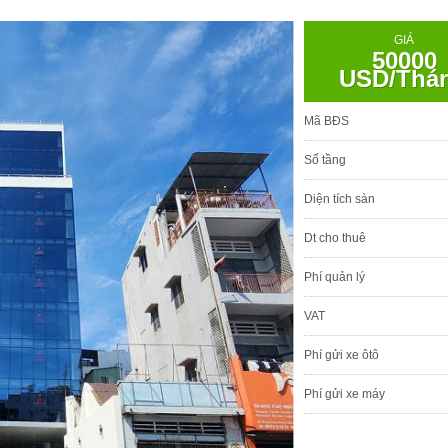
GIÁ
50000
USD/Thá
Mã BĐS
Số tầng
Diện tích sàn
Dt cho thuê
Phí quản lý
VAT
Phí gửi xe ôtô
Phí gửi xe máy