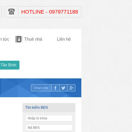
HOTLINE - 0979771188
n tức
Thuê nhà
Liên hệ
 Tân Bình
Share link
Tìm kiếm BĐS