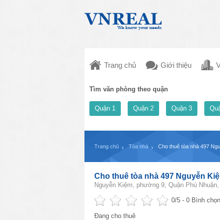
Trang chủ
Giới thiệu
V
Tìm văn phòng theo quận
Quận 1
Quận 2
Quận 3
Quậ
Trang chủ
Tòa nhà
Cho thuê tòa nhà 497 Ng
Cho thuê tòa nhà 497 Nguyễn Kiệ
Nguyễn Kiệm, phường 9, Quận Phú Nhuận,
0
/5 -
0
Bình chọn
Đang cho thuê