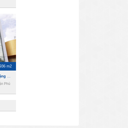
936 m2
Toà nhà cho thuê đường Đặng Văn Sâm, DT 936m2, 1 trệt 5 lầu, Giá 6500usd
ận Phú