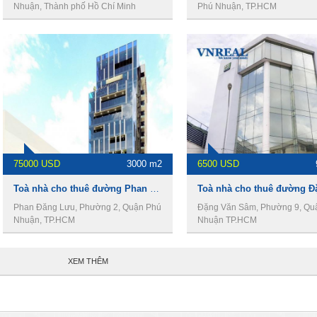
Nhuận, Thành phố Hồ Chí Minh
Phú Nhuận, TP.HCM
75000 USD
3000 m2
6500 USD
Toà nhà cho thuê đường Phan Đăng Lưu, DT 3000m2, 2 hầm 12 tầng, giá 75000usd
Phan Đăng Lưu, Phường 2, Quận Phú
Đặng Văn Sâm, Phường 9, Qu
Nhuận, TP.HCM
Nhuận TP.HCM
XEM THÊM