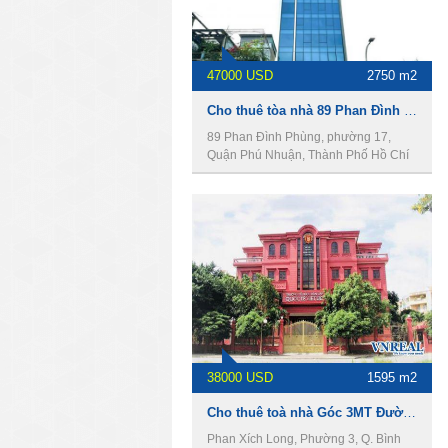
47000 USD
2750 m2
Cho thuê tòa nhà 89 Phan Đình Phùng, Quận Phú Nhuận, 9,5x43m, 2 hầm, 12 lầu, 2750m2.
89 Phan Đình Phùng, phường 17,
Quận Phú Nhuận, Thành Phố Hồ Chí
Minh
38000 USD
1595 m2
Cho thuê toà nhà Góc 3MT Đường Phan Xích Long, DT 38 x 26m, 4 lầu, Giá 38000usd
Phan Xích Long, Phường 3, Q. Bình