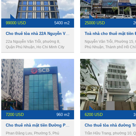
99000 USD
5400 m2
25000 USD
2
Cho thuê tòa nhà 22A Nguyễn Văn Trỗi, Phú Nhuận, 14x30m, 2 hầm, 15 lầu, 5400m2.
22a Nguyễn Văn Trỗi, phường 8,
Nguyễn Văn Trỗi, Phường 15,
Quận Phú Nhuận, Ho Chi Minh City
Phú Nhuận, Thành phố Hồ Chí
7200 USD
960 m2
6200 USD
1
Cho thuê nhà mặt tiền Đường Phan Đăng Lưu, DT 8 x 20m, 1 Trệt 5 Lầu, Giá 7200usd
Phan Đăng Lưu, Phường 5, Phú
Trần Hữu Trang, phường 10, 