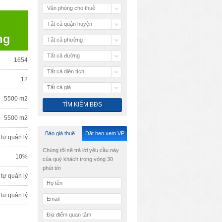
Văn phòng cho thuê
Tất cả quận huyện
ng
Tất cả phường
Tất cả đường
1654
Tất cả diện tích
12
Tất cả giá
5500 m2
5500 m2
Báo giá thuê
Đặt hẹn xem VP
tự quản lý
Chúng tôi sẽ trả lời yêu cầu này
10%
của quý khách trong vòng 30
phút tới
tự quản lý
tự quản lý