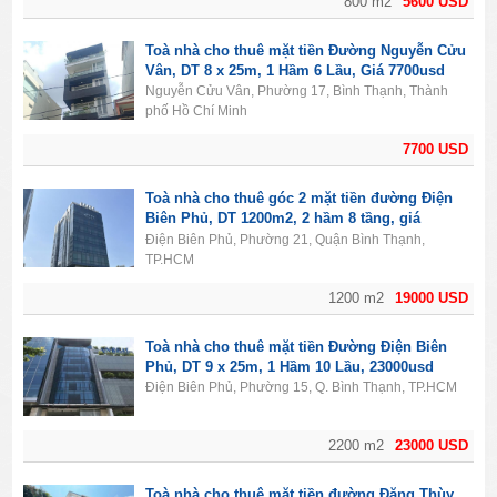
800 m2
5600 USD
Toà nhà cho thuê mặt tiền Đường Nguyễn Cửu
Vân, DT 8 x 25m, 1 Hầm 6 Lầu, Giá 7700usd
Nguyễn Cửu Vân, Phường 17, Bình Thạnh, Thành
phố Hồ Chí Minh
7700 USD
Toà nhà cho thuê góc 2 mặt tiền đường Điện
Biên Phủ, DT 1200m2, 2 hầm 8 tầng, giá
19000usd
Điện Biên Phủ, Phường 21, Quận Bình Thạnh,
TP.HCM
1200 m2
19000 USD
Toà nhà cho thuê mặt tiền Đường Điện Biên
Phủ, DT 9 x 25m, 1 Hầm 10 Lầu, 23000usd
Điện Biên Phủ, Phường 15, Q. Bình Thạnh, TP.HCM
2200 m2
23000 USD
Toà nhà cho thuê mặt tiền đường Đặng Thùy