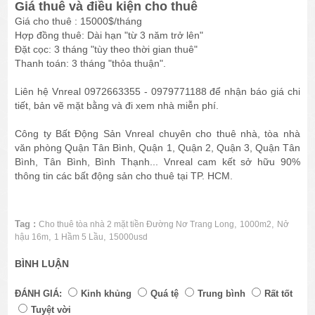
Giá thuê và điều kiện cho thuê
Giá cho thuê : 15000$/tháng
Hợp đồng thuê: Dài hạn "từ 3 năm trở lên"
Đặt cọc: 3 tháng "tùy theo thời gian thuê"
Thanh toán: 3 tháng "thỏa thuận".
Liên hệ Vnreal 0972663355 - 0979771188 để nhận báo giá chi
tiết, bản vẽ mặt bằng và đi xem nhà miễn phí.
Công ty Bất Động Sản Vnreal chuyên cho thuê nhà, tòa nhà
văn phòng Quận Tân Bình, Quận 1, Quận 2, Quận 3, Quận Tân
Bình, Tân Bình, Bình Thạnh... Vnreal cam kết sở hữu 90%
thông tin các bất động sản cho thuê tại TP. HCM.
Tag :
,
,
Cho thuê tòa nhà 2 mặt tiền Đường Nơ Trang Long
1000m2
Nở
,
,
hậu 16m
1 Hầm 5 Lầu
15000usd
BÌNH LUẬN
ĐÁNH GIÁ:
Kinh khủng
Quá tệ
Trung bình
Rất tốt
Tuyệt vời