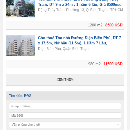
Trâm, DT 9m x 24m , 1 hầm 6 lầu, Giá 8500usd
Đặng Thùy Trâm, Phường 13, Q. Bình Thạnh, TP.HCM
1200 m2
8500 USD
Cho thuê Tòa nhà Đường Điện Biên Phủ, DT 7
x 17,5m, Nở hậu (11,5m), 1 Hầm 7 Lầu,
11500usd
Điện Biên Phủ, Quận Bình Thạnh
980 m2
11500 USD
XEM THÊM
Tìm kiếm BĐS
Văn phòng cho thuê