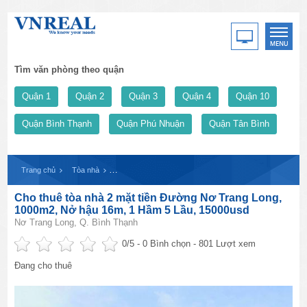
Tìm văn phòng theo quận
Quận 1
Quận 2
Quận 3
Quận 4
Quận 10
Quận Bình Thạnh
Quận Phú Nhuận
Quận Tân Bình
Trang chủ
Tòa nhà
Cho thuê tòa nhà 2 mặt tiền Đường Nơ Trang Long, 100
Cho thuê tòa nhà 2 mặt tiền Đường Nơ Trang Long,
1000m2, Nở hậu 16m, 1 Hầm 5 Lầu, 15000usd
Nơ Trang Long, Q. Bình Thạnh
0
/5 -
0
Bình chọn - 801 Lượt xem
Đang cho thuê