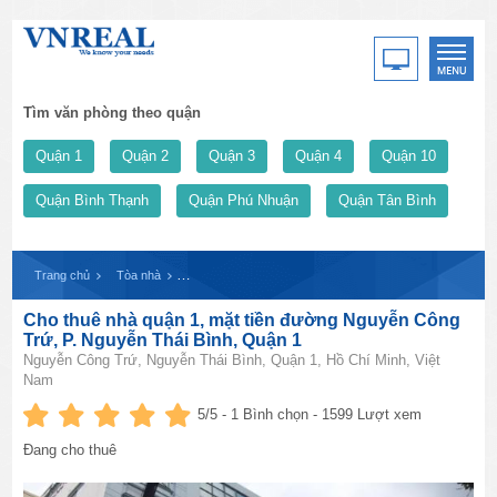
Tìm văn phòng theo quận
Quận 1
Quận 2
Quận 3
Quận 4
Quận 10
Quận Bình Thạnh
Quận Phú Nhuận
Quận Tân Bình
Trang chủ
Tòa nhà
Cho thuê nhà quận 1, mặt tiền đường Nguyễn Công Trứ, 
Cho thuê nhà quận 1, mặt tiền đường Nguyễn Công
Trứ, P. Nguyễn Thái Bình, Quận 1
Nguyễn Công Trứ, Nguyễn Thái Bình, Quận 1, Hồ Chí Minh, Việt
Nam
5
/5 -
1
Bình chọn - 1599 Lượt xem
Đang cho thuê