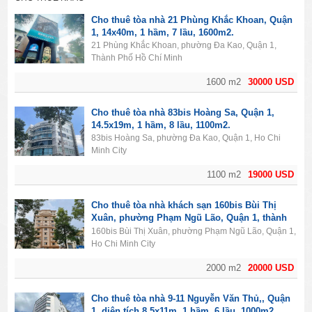
Cho thuê tòa nhà 21 Phùng Khắc Khoan, Quận
1, 14x40m, 1 hầm, 7 lầu, 1600m2.
21 Phùng Khắc Khoan, phường Đa Kao, Quận 1,
Thành Phố Hồ Chí Minh
1600 m2
30000 USD
Cho thuê tòa nhà 83bis Hoàng Sa, Quận 1,
14.5x19m, 1 hầm, 8 lầu, 1100m2.
83bis Hoàng Sa, phường Đa Kao, Quận 1, Ho Chi
Minh City
1100 m2
19000 USD
Cho thuê tòa nhà khách sạn 160bis Bùi Thị
Xuân, phường Phạm Ngũ Lão, Quận 1, thành
phố Hồ Chí Minh. Diện tích 2000m2, 1 hầm, 11
160bis Bùi Thị Xuân, phường Phạm Ngũ Lão, Quận 1,
lầu, 50PN.
Ho Chi Minh City
2000 m2
20000 USD
Cho thuê tòa nhà 9-11 Nguyễn Văn Thủ,, Quận
1, diện tích 8.5x11m, 1 hầm, 6 lầu, 1000m2