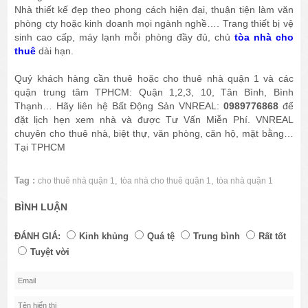
Nhà thiết kế đẹp theo phong cách hiện đại, thuận tiện làm văn
phòng cty hoặc kinh doanh mọi ngành nghề…. Trang thiết bị vệ
sinh cao cấp, máy lạnh mỗi phòng đầy đủ, chủ
tòa nhà cho
thuê
dài hạn.
Quý khách hàng cần thuê hoặc cho thuê nhà quận 1 và các
quận trung tâm TPHCM: Quận 1,2,3, 10, Tân Bình, Bình
Thạnh… Hãy liên hệ Bất Động Sản VNREAL:
0989776868
để
đặt lịch hẹn xem nhà và được Tư Vấn Miễn Phí. VNREAL
chuyên cho thuê nhà, biệt thự, văn phòng, căn hộ, mặt bằng…
Tại TPHCM
Tag :
,
,
cho thuê nhà quận 1
tòa nhà cho thuê quận 1
tòa nhà quận 1
BÌNH LUẬN
ĐÁNH GIÁ:
Kinh khủng
Quá tệ
Trung bình
Rất tốt
Tuyệt vời