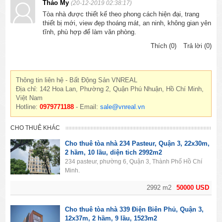
Thảo My
(20-12-2019 02:38:17)
Tòa nhà được thiết kế theo phong cách hiện đại, trang
thiết bị mới, view đẹp thoáng mát, an ninh, không gian yên
tĩnh, phù hợp để làm văn phòng.
Thích (0)
Trả lời (0)
Thông tin liên hệ - Bất Động Sản VNREAL
Địa chỉ: 142 Hoa Lan, Phường 2, Quận Phú Nhuận, Hồ Chí Minh,
Việt Nam
Hotline:
0979771188
- Email:
sale@vnreal.vn
CHO THUÊ KHÁC
Cho thuê tòa nhà 234 Pasteur, Quận 3, 22x30m,
2 hầm, 10 lầu, diện tich 2992m2
234 pasteur, phường 6, Quận 3, Thành Phố Hồ Chí
Minh.
2992 m2
50000 USD
Cho thuê tòa nhà 339 Điện Biên Phủ, Quận 3,
12x37m, 2 hầm, 9 lầu, 1523m2