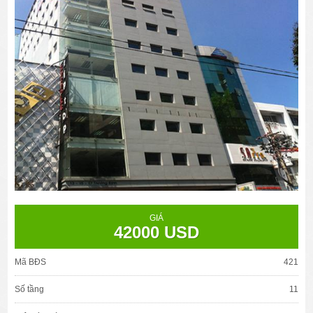
GIÁ
42000 USD
Mã BĐS
421
Số tầng
11