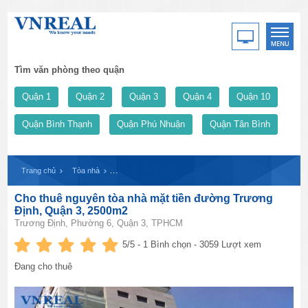
Tìm văn phòng theo quận
Quận 1
Quận 2
Quận 3
Quận 4
Quận 10
Quận Bình Thạnh
Quận Phú Nhuận
Quận Tân Bình
Trang chủ
Tòa nhà
Cho thuê nguyên tòa nhà mặt tiền đường Trương Định, 
Cho thuê nguyên tòa nhà mặt tiền đường Trương
Định, Quận 3, 2500m2
Trương Định, Phường 6, Quận 3, TPHCM
5
/5 -
1
Bình chọn - 3059 Lượt xem
Đang cho thuê