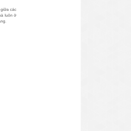
 giữa các
mà luôn ở
àng.