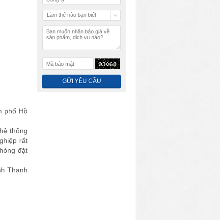
Làm thế nào bạn biết
chúng tôi
nh phố Hồ
 hệ thống
ghiệp rất
phòng đặt
nh Thạnh