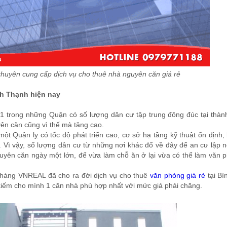
huyên cung cấp dịch vụ cho thuê nhà nguyên căn giá rẻ
nh Thạnh hiện nay
1 trong những Quận có số lượng dân cư tập trung đông đúc tại thà
ên căn cũng vì thế mà tăng cao.
ột Quận lỵ có tốc độ phát triển cao, cơ sở hạ tầng kỹ thuật ổn định,
. Vì vậy, số lượng dân cư từ những nơi khác đổ về đây để an cư lập n
uyên căn ngày một lớn, để vừa làm chỗ ăn ở lại vừa có thể làm văn 
hàng VNREAL đã cho ra đời dịch vụ cho thuê
văn phòng giá rẻ
tại Bì
 kiếm cho mình 1 căn nhà phù hợp nhất với mức giá phải chăng.