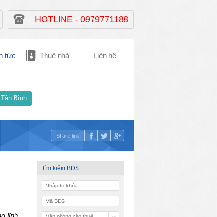
HOTLINE - 0979771188
n tức
Thuê nhà
Liên hệ
 Tân Bình
Share link
Tìm kiếm BĐS
g lĩnh
Văn phòng cho thuê