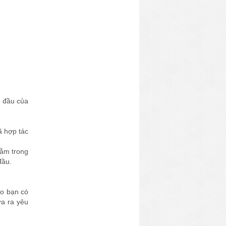
g đầu của
ã hợp tác
nằm trong
đầu.
ho bạn có
ưa ra yêu