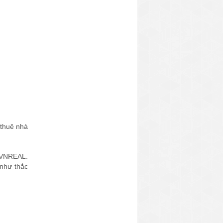
 thuê nhà
a VNREAL.
 như thắc