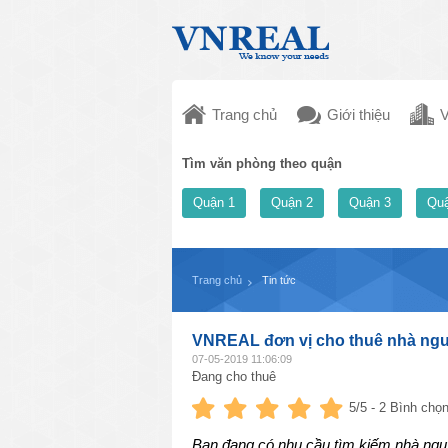
Trang chủ
Giới thiệu
V
Tìm văn phòng theo quận
Quận 1
Quận 2
Quận 3
Quậ
Trang chủ
Tin tức
VNREAL đơn vị cho thuê nhà ngu
07-05-2019 11:06:09
Đang cho thuê
5
/5 -
2
Bình chọn
Bạn đang có nhu cầu tìm kiếm nhà ngu