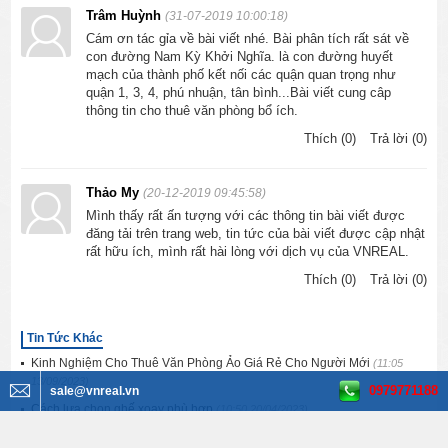
Trâm Huỳnh
(31-07-2019 10:00:18)
Cám ơn tác gỉa về bài viết nhé. Bài phân tích rất sát về
con đường Nam Kỳ Khởi Nghĩa. là con đường huyết
mạch của thành phố kết nối các quận quan trọng như
quận 1, 3, 4, phú nhuận, tân bình...Bài viết cung câp
thông tin cho thuê văn phòng bổ ích.
Thích (0)
Trả lời (0)
Thảo My
(20-12-2019 09:45:58)
Mình thấy rất ấn tượng với các thông tin bài viết được
đăng tải trên trang web, tin tức của bài viết được cập nhật
rất hữu ích, mình rất hài lòng với dịch vụ của VNREAL.
Thích (0)
Trả lời (0)
Tin Tức Khác
Kinh Nghiệm Cho Thuê Văn Phòng Ảo Giá Rẻ Cho Người Mới
(11:05
13/09/2023)
0979771188
sale@vnreal.vn
Cách lựa chọn ghế xoay phù hợp
(10:50 20/04/2023)
Không đủ tiền mua nhà Hà Nội nên làm thế nào?
(14:54 28/10/2022)