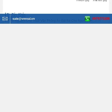
Tin Tức Khác
0979771188
sale@vnreal.vn
Kinh Nghiệm Cho Thuê Văn Phòng Ảo Giá Rẻ Cho Người Mới
(11:05
13/09/2023)
Cách lựa chọn ghế xoay phù hợp
(10:50 20/04/2023)
Không đủ tiền mua nhà Hà Nội nên làm thế nào?
(14:54 28/10/2022)
Gợi ý đồ trang trí nhà cửa tô điểm cho không gian sống của bạn
(12:21
29/09/2022)
Có nên mua dự án Tumys Homes Phú Mỹ hay không?
(07:45 28/09/2022)
Tìm kiếm BĐS
Văn phòng cho thuê
Tất cả quận huyện
Tất cả phường