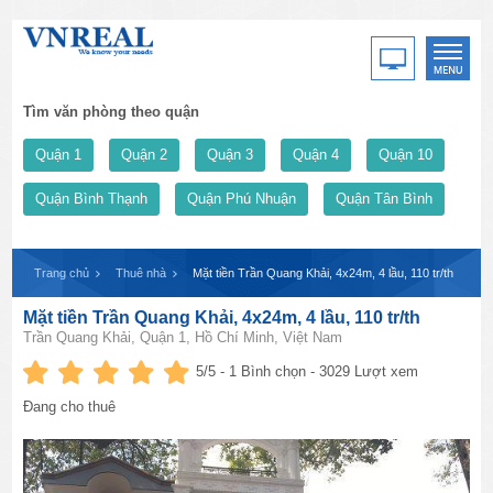
Tìm văn phòng theo quận
Quận 1
Quận 2
Quận 3
Quận 4
Quận 10
Quận Bình Thạnh
Quận Phú Nhuận
Quận Tân Bình
Trang chủ
Thuê nhà
Mặt tiền Trần Quang Khải, 4x24m, 4 lầu, 110 tr/th
Mặt tiền Trần Quang Khải, 4x24m, 4 lầu, 110 tr/th
Trần Quang Khải, Quận 1, Hồ Chí Minh, Việt Nam
5
/5 -
1
Bình chọn - 3029 Lượt xem
Đang cho thuê