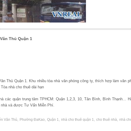
 Văn Thủ Quận 1
Văn Thủ Quận 1. Khu nhiều tòa nhà văn phòng công ty, thích hợp làm văn p
.. Tòa nhà cho thuê dài hạn
hà các quận trung tâm TPHCM: Quận 1,2,3, 10, Tân Bình, Bình Thạnh… Hã
 nhà và được Tư Vấn Miễn Phí.
,
,
,
,
,
ễn Văn Thủ
Phường ĐaKao
Quận 1
nhà cho thuê quận 1
cho thuê nhà
nhà ch