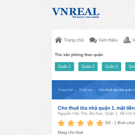
Trang chủ
Giới thiệu
V
Tìm văn phòng theo quận
Quận 1
Quận 2
Quận 3
Quậ
Trang chủ
Thuê nhà
Cho thuê tòa nhà quận 
Cho thuê tòa nhà quận 1, mặt ti
Nguyễn Văn Thủ, Đa Kao, Quận 1, Hồ Chí 
5
/5 -
1
Bình chọn
Đang cho thuê