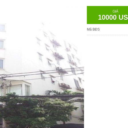
GIÁ
10000 U
Mã BĐS