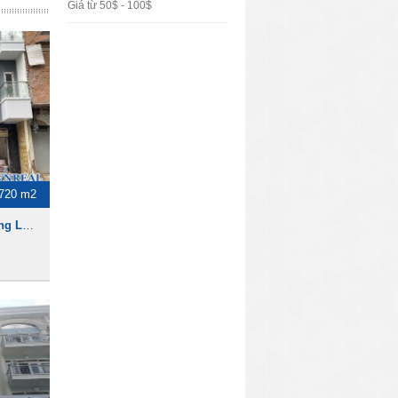
Giá từ 50$ - 100$
720 m2
Nhà cho thuê mặt tiền đường Lê Thị Riêng, 1 trệt 5 lầu, 720m2, 7200usd