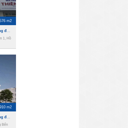
576 m2
Cho thuê nhà làm văn phòng đường Nguyễn Văn Giai , Phường Đa Kao,Quận 1
n 1, Hồ
910 m2
Cho thuê nhà làm văn phòng đường Nguyễn Thị Minh Khai,Phường Bến Thành,Quận 1
g Bến