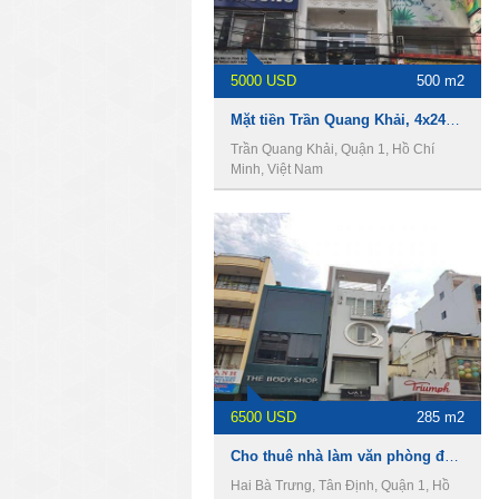
5000 USD
500 m2
Mặt tiền Trần Quang Khải, 4x24m, 4 lầu, 110 tr/th
Trần Quang Khải, Quận 1, Hồ Chí
Minh, Việt Nam
6500 USD
285 m2
Cho thuê nhà làm văn phòng đường Hai Bà Trưng, Phường Tân Định, Quận 1
Hai Bà Trưng, Tân Định, Quận 1, Hồ