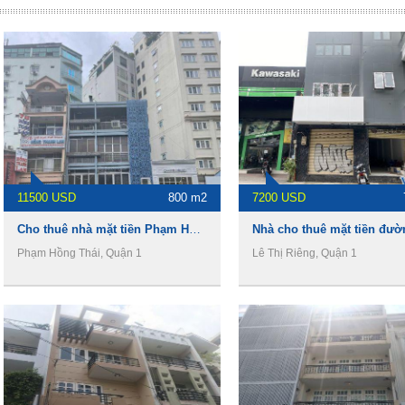
11500 USD
800 m2
7200 USD
Cho thuê nhà mặt tiền Phạm Hồng Thái, 8x20m ,1 trệt 4 lầu, 270Tr/th
Phạm Hồng Thái, Quận 1
Lê Thị Riêng, Quận 1