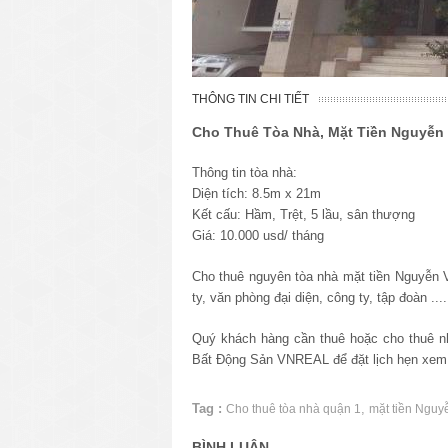
THÔNG TIN CHI TIẾT
Cho Thuê Tòa Nhà, Mặt Tiền Nguyễn
Thông tin tòa nhà:
Diện tích: 8.5m x 21m
Kết cấu: Hầm, Trệt, 5 lầu, sân thượng
Giá: 10.000 usd/ tháng
Cho thuê nguyên tòa nhà mặt tiền Nguyễn 
ty, văn phòng đại diện, công ty, tập đoàn ..
Quý khách hàng cần thuê hoặc cho thuê n
Bất Động Sản VNREAL để đặt lịch hẹn xem
Tag :
,
Cho thuê tòa nhà quận 1
mặt tiền Nguy
BÌNH LUẬN