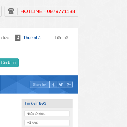
HOTLINE - 0979771188
n tức
Thuê nhà
Liên hệ
 Tân Bình
Share link
Tìm kiếm BĐS