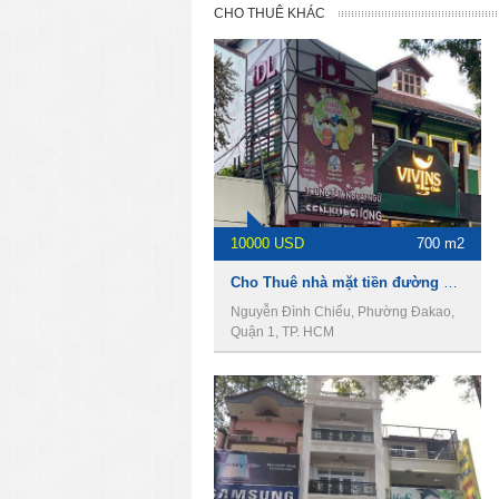
CHO THUÊ KHÁC
10000 USD
700 m2
Cho Thuê nhà mặt tiền đường Nguyễn Đình Chiểu, DT 700m2, 1 hầm 5 lầu, Giá 10.000usd
Nguyễn Đình Chiểu, Phường Đakao,
Quận 1, TP. HCM