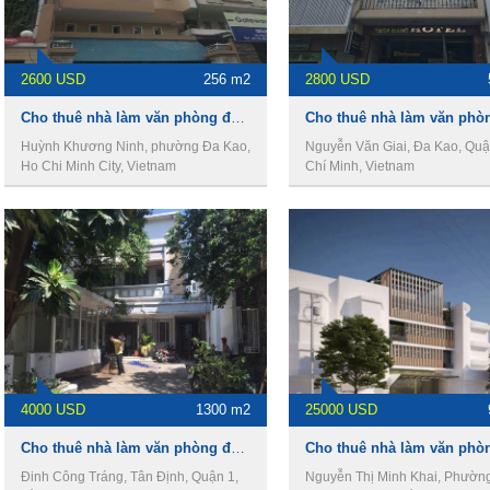
2600 USD
256 m2
2800 USD
Cho thuê nhà làm văn phòng đường Huỳnh Khương Ninh, Phường Đakao,Quận 1
Huỳnh Khương Ninh, phường Đa Kao,
Nguyễn Văn Giai, Đa Kao, Quậ
Ho Chi Minh City, Vietnam
Chí Minh, Vietnam
4000 USD
1300 m2
25000 USD
Cho thuê nhà làm văn phòng đường Đinh Công Tráng,Phường Tân Định,Quận 1
Đinh Công Tráng, Tân Định, Quận 1,
Nguyễn Thị Minh Khai, Phườn