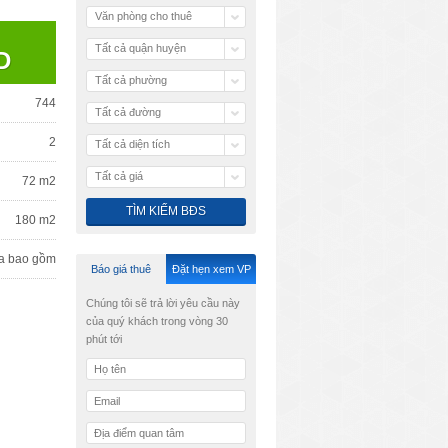
Văn phòng cho thuê
Tất cả quận huyện
D
Tất cả phường
744
Tất cả đường
2
Tất cả diện tích
Tất cả giá
72 m2
180 m2
a bao gồm
Báo giá thuê
Đặt hẹn xem VP
Chúng tôi sẽ trả lời yêu cầu này
của quý khách trong vòng 30
phút tới