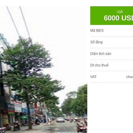
GIÁ
6000 US
Mã BĐS
Số tầng
Diện tích sàn
Dt cho thuê
VAT
chư