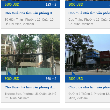
2600 USD
123 m2
3000 USD
Cho thuê nhà làm văn phòng đường Tô Hiến Thành, Phường 15, Quận 10
Tô Hiến Thành,Phường 15, Quận 10,
Cao Thắng,Phường 12, Quận 
Hồ Chí Minh, Vietnam
Chí Minh, Vietnam
6000 USD
660 m2
2800 USD
Cho thuê nhà làm văn phòng đường Trường Sơn,phường 15,Quận 10
Trường Sơn, Phường 15, Quận 10, Hồ
Đường 3 Tháng 2, Phường 12,
Chí Minh, Vietnam
Minh, Vietnam