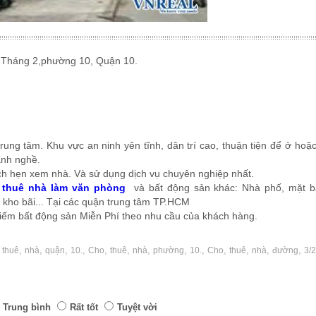
Tháng 2,phường 10, Quận 10.
rung tâm. Khu vực an ninh yên tĩnh, dân trí cao, thuận tiện để ở hoặ
ành nghề.
ch hẹn xem nhà. Và sử dụng dịch vụ chuyên nghiệp nhất.
 thuê nhà làm văn phòng
và bất động sản khác: Nhà phố, mặt b
g, kho bãi... Tại các quận trung tâm TP.HCM
 kiếm bất động sản Miễn Phí theo nhu cầu của khách hàng.
,
,
,
,
,
,
,
,
,
,
,
,
,
,
thuê
nhà
quận
10.
Cho
thuê
nhà
phường
10.
Cho
thuê
nhà
đường
3/2
Trung bình
Rất tốt
Tuyệt vời