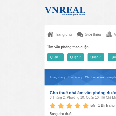
Trang chủ
Giới thiệu
V
Tìm văn phòng theo quận
Quận 1
Quận 2
Quận 3
Quậ
Trang chủ
Thuê nhà
Cho thuê nhàlàm văn ph
Cho thuê nhàlàm văn phòng đườn
3 Tháng 2, Phường 10, Quận 10, Hồ Chí Mi
5
/5 -
1
Bình chọn
Đang cho thuê