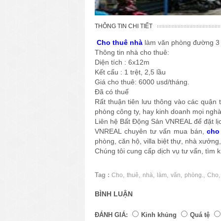
THÔNG TIN CHI TIẾT
Cho thuê nhà
làm văn phòng đường 3 
Thông tin nhà cho thuê:
Diện tích : 6x12m
Kết cấu : 1 trệt, 2,5 lầu
Giá cho thuê: 6000 usd/tháng.
Đã có thuế
Rất thuận tiên lưu thông vào các quận t
phòng công ty, hay kinh doanh mọi ngh
Liên hệ Bất Động Sản VNREAL để đặt lị
VNREAL chuyên tư vấn mua bán,
cho
phòng, căn hộ, villa biệt thự, nhà xưởn
Chúng tôi cung cấp dịch vụ tư vấn, tìm
Tag :
,
,
,
,
,
,
Cho
thuê
nhà
làm
văn
phòng.
Cho
BÌNH LUẬN
ĐÁNH GIÁ:
Kinh khủng
Quá tệ