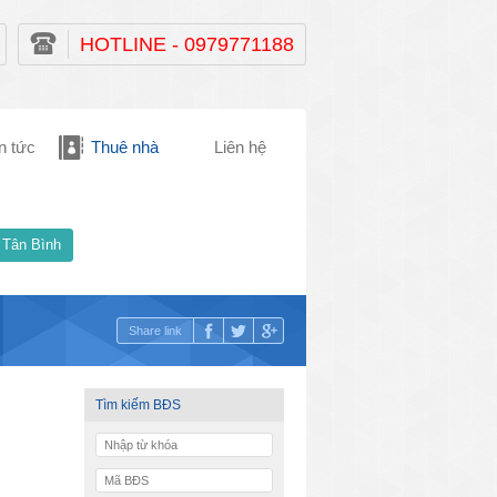
HOTLINE - 0979771188
n tức
Thuê nhà
Liên hệ
 Tân Bình
Share link
Tìm kiếm BĐS