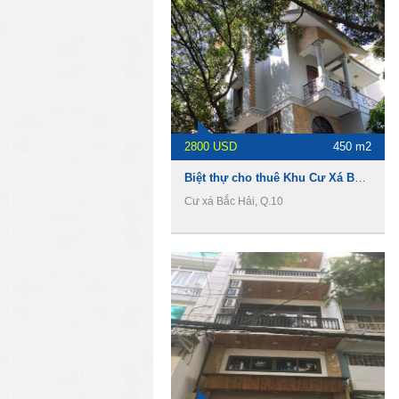
2800 USD
450 m2
Biệt thự cho thuê Khu Cư Xá Bắc Hải, 1 hầm 3 lầu, 450m2, 2800usd
Cư xá Bắc Hải, Q.10