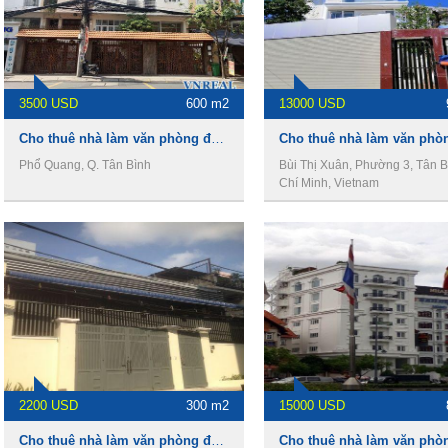
3500 USD
600 m2
13000 USD
Cho thuê nhà làm văn phòng đường Phổ Quang, Phường 9, Quận Phú Nhuận
Phổ Quang, Q. Tân Bình
Bùi Thị Xuân, Phường 3, Tân B
Chí Minh, Vietnam
2200 USD
300 m2
15000 USD
Cho thuê nhà làm văn phòng đường Tản Viên, Phường 2, Quận Tân Bình