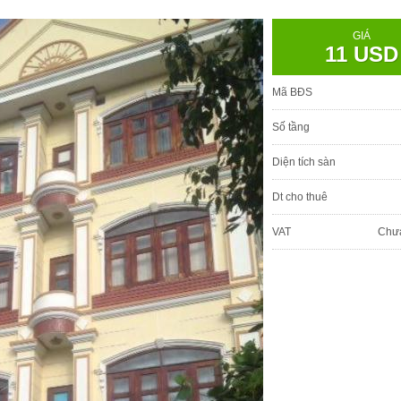
GIÁ
11 USD
Mã BĐS
Số tầng
Diện tích sàn
Dt cho thuê
VAT
Chư