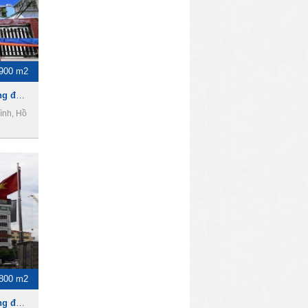
900 m2
Cho thuê nhà làm văn phòng đường Bùi Thị Xuân, Phường 3, Quận Tân Bình
ình, Hồ
800 m2
Cho thuê nhà làm văn phòng đường Phan Đình Giót,Phường 2,Quận Tân Bình