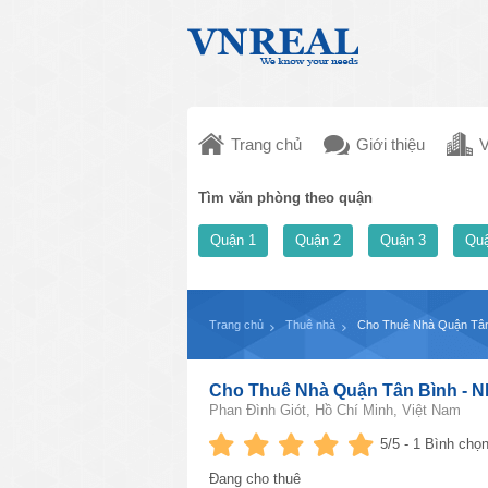
Trang chủ
Giới thiệu
V
Tìm văn phòng theo quận
Quận 1
Quận 2
Quận 3
Quậ
Trang chủ
Thuê nhà
Cho Thuê Nhà Quận Tân 
Cho Thuê Nhà Quận Tân Bình - Nh
Phan Đình Giót, Hồ Chí Minh, Việt Nam
5
/5 -
1
Bình chọn
Đang cho thuê