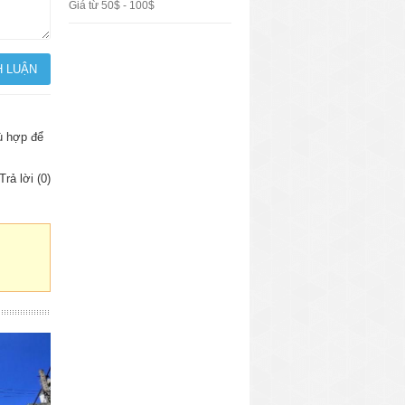
Giá từ 50$ - 100$
hù hợp để
Trả lời (0)