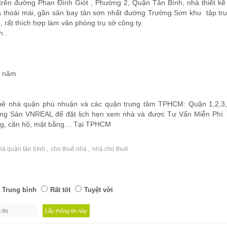
 trên đường Phan Đình Giót , Phường 2, Quận Tân Bình, nhà thiết kế
à thoải mái, gần sân bay tân sơn nhất đường Trường Sơn khu tập tr
rất thích hợp làm văn phòng trụ sở công ty.
 .
3 năm
uê nhà quận phú nhuận và các quận trung tâm TPHCM: Quận 1,2,3,
ộng Sản VNREAL để đặt lịch hẹn xem nhà và được Tư Vấn Miễn Phí
hòng, căn hộ, mặt bằng… Tại TPHCM
,
,
hà quận tân bình
cho thuê nhà
nhà cho thuê
Trung bình
Rất tốt
Tuyệt vời