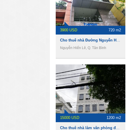
3900 USD
720 m2
Cho thuê nhà Đường Nguyễn Hiến Lê , 720m2, 1 hầm 5 lầu, 3900usd
Nguyễn Hiến Lê, Q. Tân Bình
15000 USD
1200 m2
Cho thuê nhà làm văn phòng đường Giải Phóng,Phường 4, Quận Tân Bình