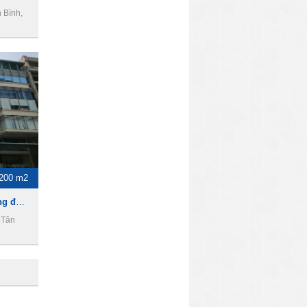
 Bình,
200 m2
Cho thuê nhà làm văn phòng đường Bạch Đằng, Phường 2, Quận Tân Bình
 Tân