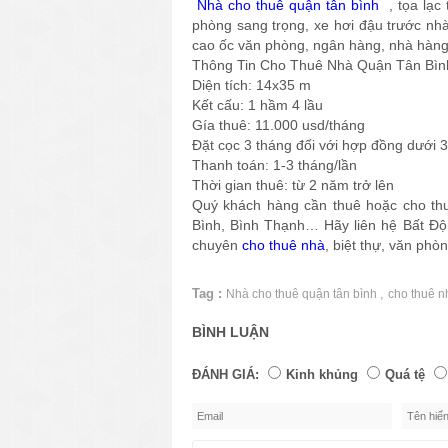
Nhà cho thuê quận tân bình
, tọa lạc
phòng sang trọng, xe hơi đậu trước nh
cao ốc văn phòng, ngân hàng, nhà hàng, 
Thông Tin Cho Thuê Nhà Quận Tân Bình
Diện tích: 14x35 m
Kết cấu: 1 hầm 4 lầu
Gía thuê: 11.000 usd/tháng
Đặt cọc 3 tháng đối với hợp đồng dưới 
Thanh toán: 1-3 tháng/lần
Thời gian thuê: từ 2 năm trở lên
Quý khách hàng cần thuê hoặc cho th
Bình, Bình Thạnh… Hãy liên hệ Bất Đ
chuyên
cho thuê nhà
, biệt thự, văn p
Tag :
,
Nhà cho thuê quận tân bình
cho thuê n
BÌNH LUẬN
ĐÁNH GIÁ:
Kinh khủng
Quá tệ