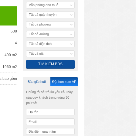
Văn phòng cho thuê
Tất cả quận huyện
Tất cả phường
638
Tất cả đường
4
Tất cả diện tích
Tất cả giá
490 m2
1960 m2
a bao gồm
Báo giá thuê
Đặt hẹn xem VP
Chúng tôi sẽ trả lời yêu cầu này
của quý khách trong vòng 30
phút tới