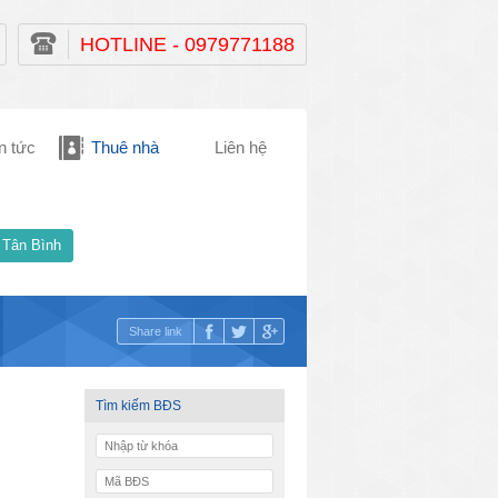
HOTLINE - 0979771188
n tức
Thuê nhà
Liên hệ
 Tân Bình
Share link
Tìm kiếm BĐS