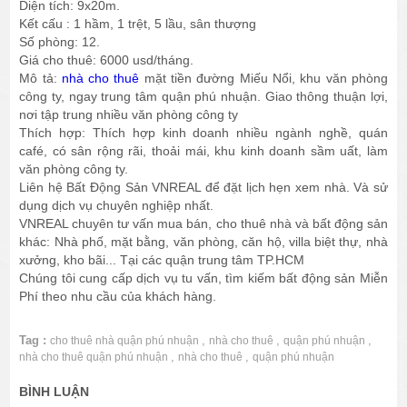
Diện tích: 9x20m.
Kết cấu : 1 hầm, 1 trệt, 5 lầu, sân thượng
Số phòng: 12.
Giá cho thuê: 6000 usd/tháng.
Mô tả:
nhà cho thuê
mặt tiền đường Miếu Nổi, khu văn phòng
công ty, ngay trung tâm quận phú nhuận. Giao thông thuận lợi,
nơi tập trung nhiều văn phòng công ty
Thích hợp: Thích hợp kinh doanh nhiều ngành nghề, quán
café, có sân rộng rãi, thoải mái, khu kinh doanh sầm uất, làm
văn phòng công ty.
Liên hệ Bất Động Sản VNREAL để đặt lịch hẹn xem nhà. Và sử
dụng dịch vụ chuyên nghiệp nhất.
VNREAL chuyên tư vấn mua bán, cho thuê nhà và bất động sản
khác: Nhà phố, mặt bằng, văn phòng, căn hộ, villa biệt thự, nhà
xưởng, kho bãi... Tại các quận trung tâm TP.HCM
Chúng tôi cung cấp dịch vụ tu vấn, tìm kiếm bất động sản Miễn
Phí theo nhu cầu của khách hàng.
Tag :
,
,
,
cho thuê nhà quận phú nhuận
nhà cho thuê
quận phú nhuận
,
,
nhà cho thuê quận phú nhuận
nhà cho thuê
quận phú nhuận
BÌNH LUẬN