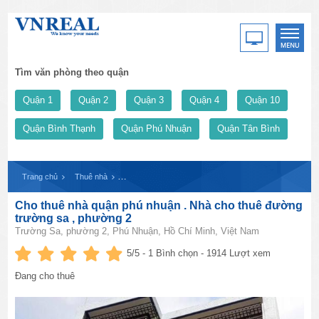
Tìm văn phòng theo quận
Quận 1
Quận 2
Quận 3
Quận 4
Quận 10
Quận Bình Thạnh
Quận Phú Nhuận
Quận Tân Bình
Trang chủ
Thuê nhà
Cho thuê nhà quận phú nhuận . Nhà cho thuê đường tr
Cho thuê nhà quận phú nhuận . Nhà cho thuê đường
trường sa , phường 2
Trường Sa, phường 2, Phú Nhuận, Hồ Chí Minh, Việt Nam
5
/5 -
1
Bình chọn - 1914 Lượt xem
Đang cho thuê