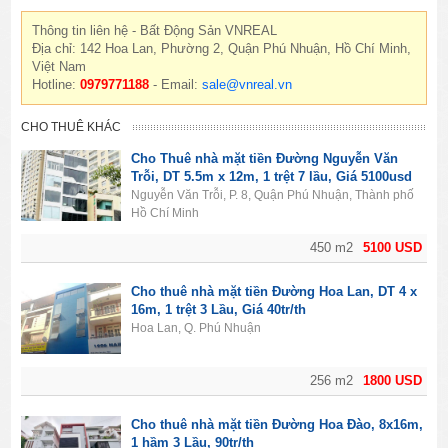
Thông tin liên hệ - Bất Động Sản VNREAL
Địa chỉ: 142 Hoa Lan, Phường 2, Quận Phú Nhuận, Hồ Chí Minh,
Việt Nam
Hotline:
0979771188
- Email:
sale@vnreal.vn
CHO THUÊ KHÁC
Cho Thuê nhà mặt tiền Đường Nguyễn Văn
Trỗi, DT 5.5m x 12m, 1 trệt 7 lầu, Giá 5100usd
Nguyễn Văn Trỗi, P. 8, Quận Phú Nhuận, Thành phố
Hồ Chí Minh
450 m2
5100 USD
Cho thuê nhà mặt tiền Đường Hoa Lan, DT 4 x
16m, 1 trệt 3 Lầu, Giá 40tr/th
Hoa Lan, Q. Phú Nhuận
256 m2
1800 USD
Cho thuê nhà mặt tiền Đường Hoa Đào, 8x16m,
1 hầm 3 Lầu, 90tr/th