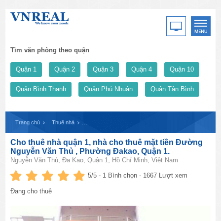
Tìm văn phòng theo quận
Quận 1
Quận 2
Quận 3
Quận 4
Quận 10
Quận Bình Thạnh
Quận Phú Nhuận
Quận Tân Bình
Trang chủ
Thuê nhà
Cho thuê nhà quận 1, nhà cho thuê mặt tiền Đường Ng
Cho thuê nhà quận 1, nhà cho thuê mặt tiền Đường
Nguyễn Văn Thủ , Phường Đakao, Quận 1.
Nguyễn Văn Thủ, Đa Kao, Quận 1, Hồ Chí Minh, Việt Nam
5
/5 -
1
Bình chọn - 1667 Lượt xem
Đang cho thuê