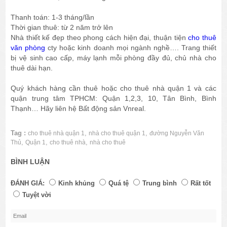
Thanh toán: 1-3 tháng/lần
Thời gian thuê: từ 2 năm trở lên
Nhà thiết kế đẹp theo phong cách hiện đại, thuận tiện
cho thuê
văn phòng
cty hoặc kinh doanh mọi ngành nghề…. Trang thiết
bị vệ sinh cao cấp, máy lạnh mỗi phòng đầy đủ, chủ nhà cho
thuê dài hạn.
Quý khách hàng cần thuê hoặc cho thuê nhà quận 1 và các
quận trung tâm TPHCM: Quận 1,2,3, 10, Tân Bình, Bình
Thạnh… Hãy liên hệ Bất động sản Vnreal.
Tag :
,
,
cho thuê nhà quận 1
nhà cho thuê quận 1
đường Nguyễn Văn
,
,
,
Thủ
Quận 1
cho thuê nhà
nhà cho thuê
BÌNH LUẬN
ĐÁNH GIÁ:
Kinh khủng
Quá tệ
Trung bình
Rất tốt
Tuyệt vời