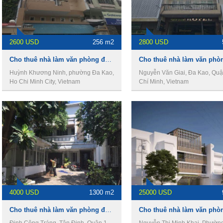
2600 USD
256 m2
2800 USD
Cho thuê nhà làm văn phòng đường Huỳnh Khương Ninh, Phường Đakao,Quận 1
Huỳnh Khương Ninh, phường Đa Kao,
Nguyễn Văn Giai, Đa Kao, Quậ
Ho Chi Minh City, Vietnam
Chí Minh, Vietnam
4000 USD
1300 m2
25000 USD
Cho thuê nhà làm văn phòng đường Đinh Công Tráng,Phường Tân Định,Quận 1
Đinh Công Tráng, Tân Định, Quận 1,
Nguyễn Thị Minh Khai, Phườn