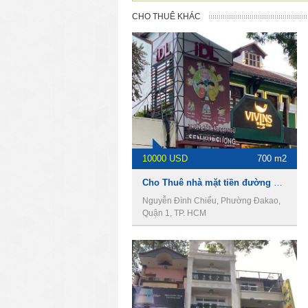
CHO THUÊ KHÁC
10000 USD
700 m2
Cho Thuê nhà mặt tiền đường Nguyễn Đình Chiểu, DT 700m2, 1 hầm 5 lầu, Giá 10.000usd
Nguyễn Đình Chiểu, Phường Đakao,
Quận 1, TP. HCM