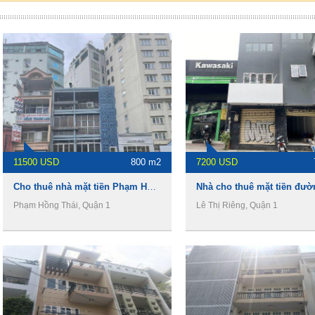
11500 USD
800 m2
7200 USD
Cho thuê nhà mặt tiền Phạm Hồng Thái, 8x20m ,1 trệt 4 lầu, 270Tr/th
Phạm Hồng Thái, Quận 1
Lê Thị Riêng, Quận 1