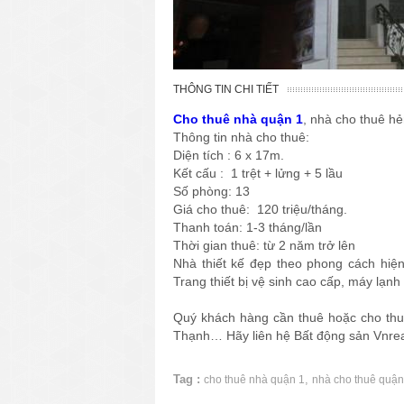
THÔNG TIN CHI TIẾT
Cho thuê nhà quận 1
, nhà cho thuê h
Thông tin nhà cho thuê:
Diện tích : 6 x 17m.
Kết cấu : 1 trệt + lửng + 5 lầu
Số phòng: 13
Giá cho thuê: 120 triệu/tháng.
Thanh toán: 1-3 tháng/lần
Thời gian thuê: từ 2 năm trở lên
Nhà thiết kế đẹp theo phong cách hiệ
Trang thiết bị vệ sinh cao cấp, máy lạn
Quý khách hàng cần thuê hoặc cho thu
Thạnh… Hãy liên hệ Bất động sản Vnrea
Tag :
,
cho thuê nhà quận 1
nhà cho thuê quận