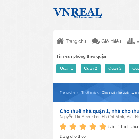
Trang chủ
Giới thiệu
V
Tìm văn phòng theo quận
Quận 1
Quận 2
Quận 3
Quậ
Trang chủ
Thuê nhà
Cho thuê nhà quận 1, n
Cho thuê nhà quận 1, nhà cho t
Nguyễn Thị Minh Khai, Hồ Chí Minh, Việt 
5
/5 -
1
Bình chọn
Đang cho thuê