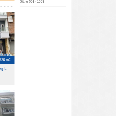
Giá từ 50$ - 100$
720 m2
Nhà cho thuê mặt tiền đường Lê Thị Riêng, 1 trệt 5 lầu, 720m2, 7200usd