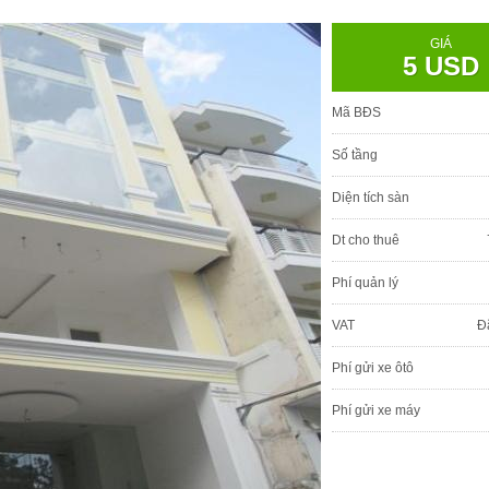
GIÁ
5 USD
Mã BĐS
Số tầng
Diện tích sàn
Dt cho thuê
Phí quản lý
VAT
Đ
Phí gửi xe ôtô
Phí gửi xe máy