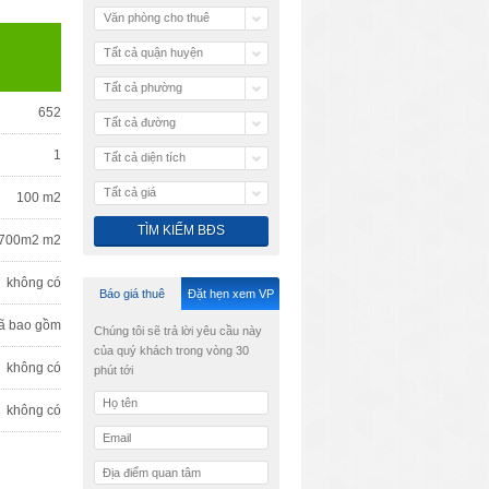
Văn phòng cho thuê
Tất cả quận huyện
Tất cả phường
652
Tất cả đường
1
Tất cả diện tích
Tất cả giá
100 m2
700m2 m2
không có
Báo giá thuê
Đặt hẹn xem VP
ã bao gồm
Chúng tôi sẽ trả lời yêu cầu này
của quý khách trong vòng 30
không có
phút tới
không có