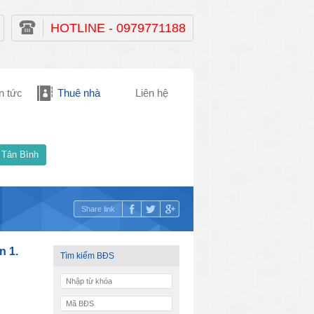
HOTLINE - 0979771188
n tức
Thuê nhà
Liên hệ
 Tân Bình
Share link
n 1.
Tìm kiếm BĐS