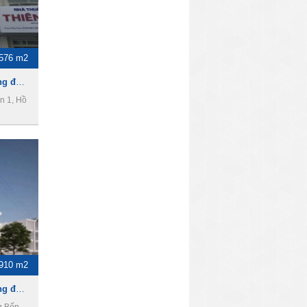
576 m2
Cho thuê nhà làm văn phòng đường Nguyễn Văn Giai , Phường Đa Kao,Quận 1
n 1, Hồ
910 m2
Cho thuê nhà làm văn phòng đường Nguyễn Thị Minh Khai,Phường Bến Thành,Quận 1
g Bến