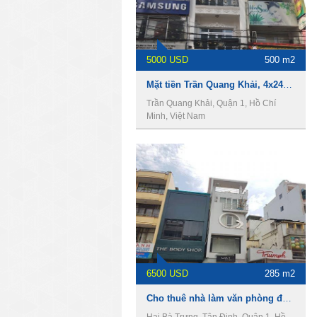
5000 USD
500 m2
Mặt tiền Trần Quang Khải, 4x24m, 4 lầu, 110 tr/th
Trần Quang Khải, Quận 1, Hồ Chí
Minh, Việt Nam
6500 USD
285 m2
Cho thuê nhà làm văn phòng đường Hai Bà Trưng, Phường Tân Định, Quận 1
Hai Bà Trưng, Tân Định, Quận 1, Hồ