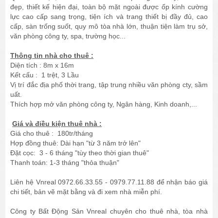
đẹp, thiết kế hiện đại, toàn bộ mặt ngoài được ốp kính cường
lực cao cấp sang trọng, tiện ích và trang thiết bị đầy đủ, cao
cấp, sàn trống suốt, quy mô tòa nhà lớn, thuận tiện làm trụ sở,
văn phòng công ty, spa, trường học...
Thông tin nhà cho thuê :
Diện tích : 8m x 16m
Kết cấu : 1 trệt, 3 Lầu
Vị trí đắc địa phố thời trang, tập trung nhiều văn phòng cty, sầm
uất.
Thích hợp mở văn phòng công ty, Ngân hàng, Kinh doanh,...
Giá và điều kiện thuê nhà :
Giá cho thuê : 180tr/tháng
Hợp đồng thuê: Dài hạn "từ 3 năm trở lên"
Đặt cọc: 3 - 6 tháng "tùy theo thời gian thuê"
Thanh toán: 1-3 tháng "thỏa thuận"
Liên hệ Vnreal 0972.66.33.55 - 0979.77.11.88 để nhận báo giá
chi tiết, bản vẽ mặt bằng và đi xem nhà miễn phí.
Công ty Bất Động Sản Vnreal chuyên cho thuê nhà, tòa nhà