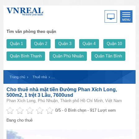
Tìm văn phòng theo quận
Quận 1
Quận 2
Quận 3
Quận 4
Quận 10
Quận Bình Thạnh
Quận Phú Nhuận
Quận Tân Bình
Trang chủ
Thuê nhà
Cho thuê nhà mặt tiền Đường Phan Xích Long, 500m2, 1
Cho thuê nhà mặt tiền Đường Phan Xích Long,
500m2, 1 trệt 3 Lầu, 7600usd
Phan Xích Long, Phú Nhuận, Thành phố Hồ Chí Minh, Việt Nam
0
/5 -
0
Bình chọn - 917 Lượt xem
Đang cho thuê