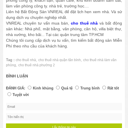
phòng công ty, khách sạn, quán café, khu kinh doanh sầm uất,
làm văn phòng công ty. nhà trẻ, trường học....
Liên hệ Bất Động Sản VNREAL để đặt lịch hẹn xem nhà. Và sử
dụng dịch vụ chuyên nghiệp nhất.
VNREAL chuyên tư vấn mua bán,
cho thuê nhà
và bất động
sản khác: Nhà phố, mặt bằng, văn phòng, căn hộ, villa biệt thự,
nhà xưởng, kho bãi... Tại các quận trung tâm TP.HCM
Chúng tôi cung cấp dịch vụ tu vấn, tìm kiếm bất động sản Miễn
Phí theo nhu cầu của khách hàng.
Tag :
,
,
cho thuê nhà
cho thuê nhà quận tân bình
cho thuê nhà làm văn
,
phòng
cho thuê nhà phường 2
BÌNH LUẬN
ĐÁNH GIÁ:
Kinh khủng
Quá tệ
Trung bình
Rất tốt
Tuyệt vời