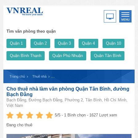
Tìm văn phòng theo quận
Quận 1
Quận 2
Quận 3
Quận 4
Quận 10
Quận Bình Thạnh
Quận Phú Nhuận
Quận Tân Bình
Trang chủ
Thuê nhà
Cho thuê nhà làm văn phòng Quận Tân Bình, đường B
Cho thuê nhà làm văn phòng Quận Tân Bình, đường
Bạch Đằng
Bạch Đằng, Đường Bạch Đằng, Phường 2, Tân Bình, Hồ Chí Minh,
Việt Nam
5
/5 -
1
Bình chọn - 1627 Lượt xem
Đang cho thuê