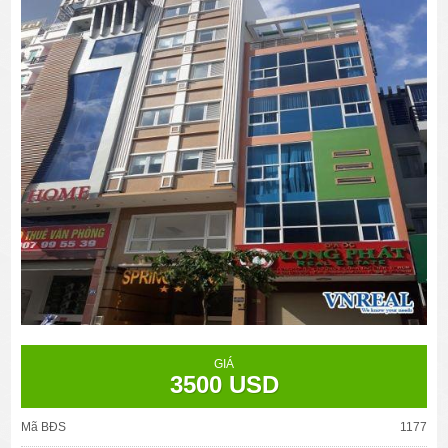
GIÁ
3500 USD
Mã BĐS
1177