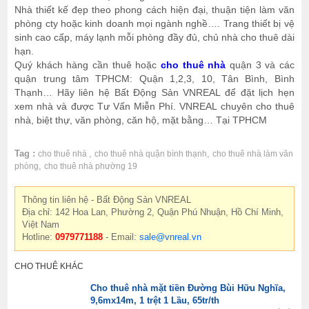
Nhà thiết kế đẹp theo phong cách hiện đại, thuận tiện làm văn
phòng cty hoặc kinh doanh mọi ngành nghề…. Trang thiết bị vệ
sinh cao cấp, máy lạnh mỗi phòng đầy đủ, chủ nhà cho thuê dài
hạn.
Quý khách hàng cần thuê hoặc
cho thuê nhà
quận 3 và các
quận trung tâm TPHCM: Quận 1,2,3, 10, Tân Bình, Bình
Thạnh… Hãy liên hệ Bất Động Sản VNREAL để đặt lịch hẹn
xem nhà và được Tư Vấn Miễn Phí. VNREAL chuyên cho thuê
nhà, biệt thự, văn phòng, căn hộ, mặt bằng… Tại TPHCM
Tag :
,
,
cho thuê nhà
cho thuê nhà quận bình thạnh
cho thuê nhà làm văn
,
phòng
cho thuê nhà phường 19
Thông tin liên hệ - Bất Động Sản VNREAL
Địa chỉ: 142 Hoa Lan, Phường 2, Quận Phú Nhuận, Hồ Chí Minh,
Việt Nam
Hotline:
0979771188
- Email:
sale@vnreal.vn
CHO THUÊ KHÁC
Cho thuê nhà mặt tiền Đường Bùi Hữu Nghĩa,
9,6mx14m, 1 trệt 1 Lầu, 65tr/th