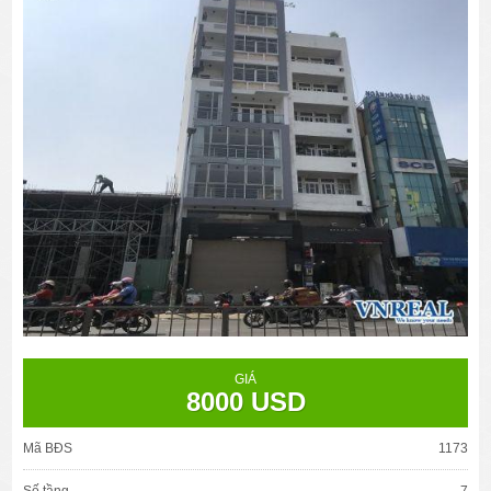
GIÁ
8000 USD
Mã BĐS
1173
Số tầng
7