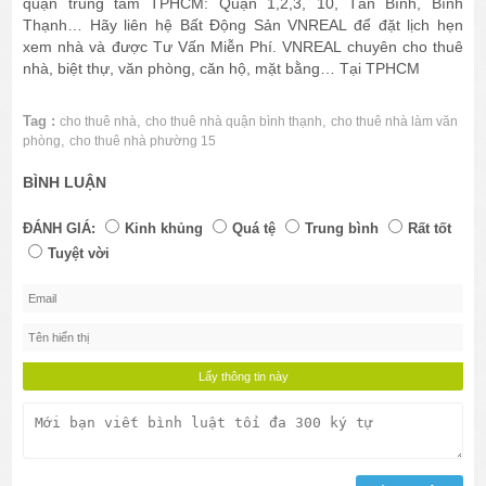
quận trung tâm TPHCM: Quận 1,2,3, 10, Tân Bình, Bình
Thạnh… Hãy liên hệ Bất Động Sản VNREAL để đặt lịch hẹn
xem nhà và được Tư Vấn Miễn Phí. VNREAL chuyên cho thuê
nhà, biệt thự, văn phòng, căn hộ, mặt bằng… Tại TPHCM
Tag :
,
,
cho thuê nhà
cho thuê nhà quận bình thạnh
cho thuê nhà làm văn
,
phòng
cho thuê nhà phường 15
BÌNH LUẬN
ĐÁNH GIÁ:
Kinh khủng
Quá tệ
Trung bình
Rất tốt
Tuyệt vời