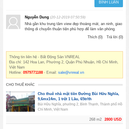
Nguyễn Dung
(20-12-2019 07:50:59)
Nhà gần khu trung tâm view đẹp thoáng mát, an ninh, giao
thông di chuyển thuận tiện phù hợp để làm văn phòng.
Thích (0)
Trả lời (0)
Thông tin liên hệ - Bất Động Sản VNREAL
Địa chỉ: 142 Hoa Lan, Phường 2, Quận Phú Nhuận, Hồ Chí Minh,
Việt Nam
Hotline:
0979771188
- Email:
sale@vnreal.vn
CHO THUÊ KHÁC
Cho thuê nhà mặt tiền Đường Bùi Hữu Nghĩa,
9,6mx14m, 1 trệt 1 Lầu, 65tr/th
Bùi Hữu Nghĩa, phường 2, Bình Thạnh, Thành phố Hồ
Chí Minh, Việt Nam
268 m2
2800 USD