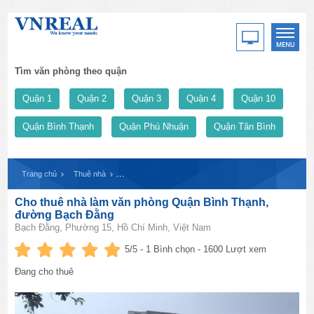
Tìm văn phòng theo quận
Quận 1
Quận 2
Quận 3
Quận 4
Quận 10
Quận Bình Thạnh
Quận Phú Nhuận
Quận Tân Bình
Trang chủ
Thuê nhà
Cho thuê nhà làm văn phòng Quận Bình Thạnh, đường
Cho thuê nhà làm văn phòng Quận Bình Thạnh,
đường Bạch Đằng
Bạch Đằng, Phường 15, Hồ Chí Minh, Việt Nam
5
/5 -
1
Bình chọn - 1600 Lượt xem
Đang cho thuê