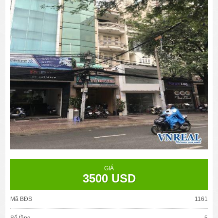
GIÁ
3500 USD
Mã BĐS
1161
Số tầng
5