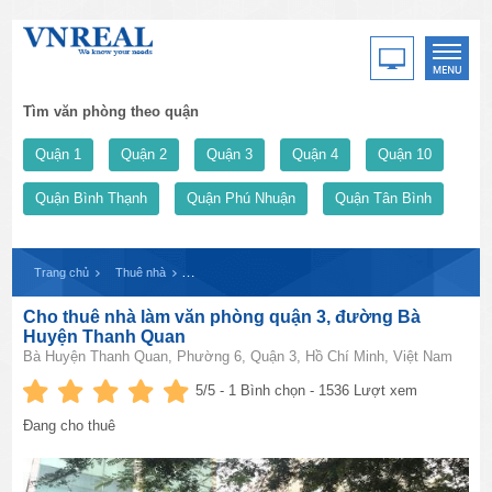
Tìm văn phòng theo quận
Quận 1
Quận 2
Quận 3
Quận 4
Quận 10
Quận Bình Thạnh
Quận Phú Nhuận
Quận Tân Bình
Trang chủ
Thuê nhà
Cho thuê nhà làm văn phòng quận 3, đường Bà Huyện
Cho thuê nhà làm văn phòng quận 3, đường Bà
Huyện Thanh Quan
Bà Huyện Thanh Quan, Phường 6, Quận 3, Hồ Chí Minh, Việt Nam
5
/5 -
1
Bình chọn - 1536 Lượt xem
Đang cho thuê