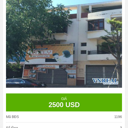
GIÁ
2500 USD
Mã BĐS
1196
Số tầng
3