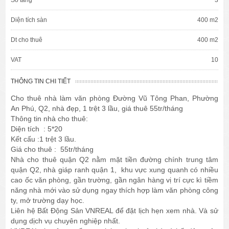
Diện tích sàn
400 m2
Dt cho thuê
400 m2
VAT
10
THÔNG TIN CHI TIẾT
Cho thuê nhà làm văn phòng Đường Vũ Tông Phan, Phường
An Phú, Q2, nhà đẹp, 1 trệt 3 lầu, giá thuê 55tr/tháng
Thông tin nhà cho thuê:
Diện tích : 5*20
Kết cấu :1 trệt 3 lầu.
Giá cho thuê : 55tr/tháng
Nhà cho thuê quận Q2 nằm mặt tiền đường chính trung tâm
quận Q2, nhà giáp ranh quận 1, khu vực xung quanh có nhiều
cao ốc văn phòng, gần trường, gần ngân hàng vị trí cực kì tiềm
năng nhà mới vào sử dụng ngay thích hợp làm văn phòng công
ty, mở trường dạy học.
Liên hệ Bất Động Sản VNREAL để đặt lịch hẹn xem nhà. Và sử
dụng dịch vụ chuyên nghiệp nhất.