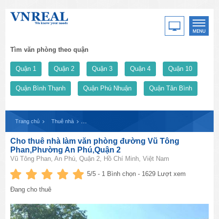
Tìm văn phòng theo quận
Quận 1
Quận 2
Quận 3
Quận 4
Quận 10
Quận Bình Thạnh
Quận Phú Nhuận
Quận Tân Bình
Trang chủ
Thuê nhà
Cho thuê nhà làm văn phòng đường Vũ Tông Phan,Phư
Cho thuê nhà làm văn phòng đường Vũ Tông
Phan,Phường An Phú,Quận 2
Vũ Tông Phan, An Phú, Quận 2, Hồ Chí Minh, Việt Nam
5
/5 -
1
Bình chọn - 1629 Lượt xem
Đang cho thuê