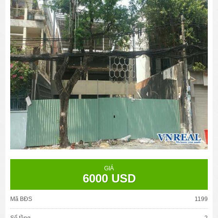
GIÁ
6000 USD
Mã BĐS
1199
Số tầng
2