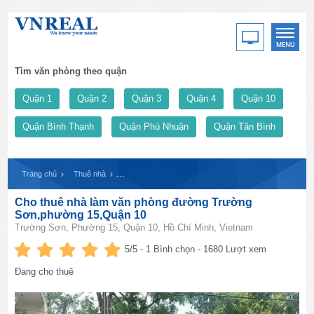
Tìm văn phòng theo quận
Quận 1
Quận 2
Quận 3
Quận 4
Quận 10
Quận Bình Thạnh
Quận Phú Nhuận
Quận Tân Bình
Trang chủ
Thuê nhà
Cho thuê nhà làm văn phòng đường Trường Sơn,phườn
Cho thuê nhà làm văn phòng đường Trường
Sơn,phường 15,Quận 10
Trường Sơn, Phường 15, Quận 10, Hồ Chí Minh, Vietnam
5
/5 -
1
Bình chọn - 1680 Lượt xem
Đang cho thuê