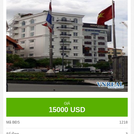
GIÁ
15000 USD
Mã BĐS
1218
Số tầng
3