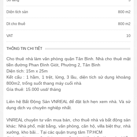
Diện tích sàn
800 m2
Dt cho thuê
800 m2
VAT
10
THÔNG TIN CHI TIẾT
Cho thuê nhà làm văn phòng quận Tân Bình. Nhà cho thuê mặt
tiền đường Phan Đình Giót, Phường 2, Tân Bình
Diện tích: 15m x 25m
Kết cấu : 1 hầm, 1 trệt, lửng, 3 lầu, diện tích sử dụng khoảng
800m2, trống suốt thang máy cuối nhà
Gía thuê: 15.000 usd/ tháng
Liên hệ Bất Động Sản VNREAL để đặt lịch hẹn xem nhà. Và sử
dụng dịch vụ chuyên nghiệp nhất.
VNREAL chuyên tư vấn mua bán, cho thuê nhà và bất động sản
khác: Nhà phố, mặt bằng, văn phòng, căn hộ, villa biệt thự, nhà
xưởng, kho bãi... Tại các quận trung tâm TP.HCM