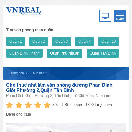
Tìm văn phòng theo quận
Quận 1
Quận 2
Quận 3
Quận 4
Quận 10
Quận Bình Thạnh
Quận Phú Nhuận
Quận Tân Bình
Trang chủ
Thuê nhà
Cho thuê nhà làm văn phòng đường Phan Đình Giót,Ph
Cho thuê nhà làm văn phòng đường Phan Đình
Giót,Phường 2,Quận Tân Bình
Phan Đình Giót, Phường 2, Tân Bình, Hồ Chí Minh, Vietnam
5
/5 -
1
Bình chọn - 1690 Lượt xem
Đang cho thuê