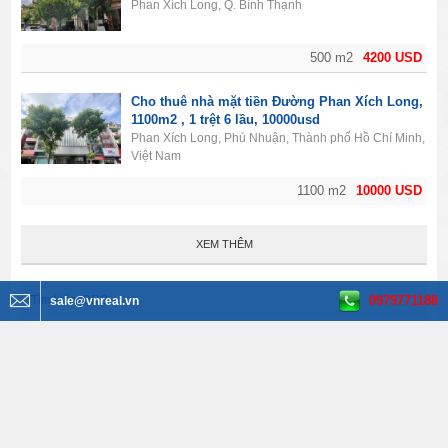
Phan Xích Long, Q. Bình Thạnh
500 m2
4200 USD
Cho thuê nhà mặt tiền Đường Phan Xích Long,
1100m2 , 1 trệt 6 lầu, 10000usd
Phan Xích Long, Phú Nhuận, Thành phố Hồ Chí Minh,
Việt Nam
1100 m2
10000 USD
XEM THÊM
0979771188
Tìm kiếm BĐS
sale@vnreal.vn
Văn phòng cho thuê
Tất cả quận huyện