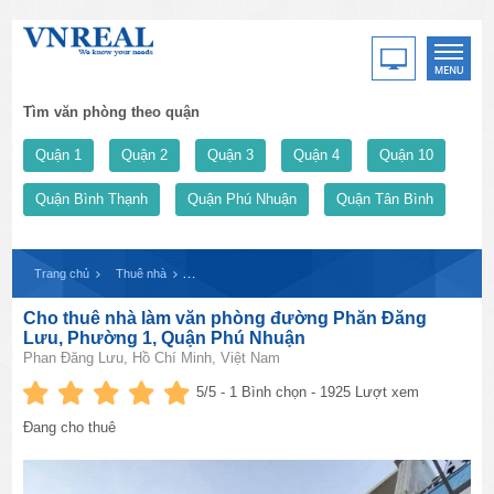
Tìm văn phòng theo quận
Quận 1
Quận 2
Quận 3
Quận 4
Quận 10
Quận Bình Thạnh
Quận Phú Nhuận
Quận Tân Bình
Trang chủ
Thuê nhà
Cho thuê nhà làm văn phòng đường Phăn Đăng Lưu, P
Cho thuê nhà làm văn phòng đường Phăn Đăng
Lưu, Phường 1, Quận Phú Nhuận
Phan Đăng Lưu, Hồ Chí Minh, Việt Nam
5
/5 -
1
Bình chọn - 1925 Lượt xem
Đang cho thuê