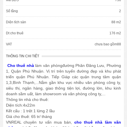
Mã BĐS
736
Số tầng
2
Diện tích sàn
88 m2
Dt cho thuê
176 m2
VAT
chưa bao gồm88
THÔNG TIN CHI TIẾT
Cho thuê nhà
làm văn phòngđường Phăn Đăng Lưu, Phường
1, Quận Phú Nhuận. Vị trí trên tuyến đường đẹp và khu phát
triển quận Phú Nhuận. Tiếp Giáp các quận trung tâm quận
1,3,Bình Thạnh,...Nằm gần khu vực nhiều văn phòng công ty,
siêu thị, ngân hàng, giao thông tiện lợi, đường lớn, khu kinh
doanh sầm uất, làm showroom và văn phòng công ty,...
Thông tin nhà cho thuê:
Diện tích:4x22m
Kết cấu : 1 trệt 1 lửng 2 lầu
Giá cho thuê: 65 tr/ tháng
VNREAL chuyên tư vấn mua bán,
cho thuê nhà làm văn