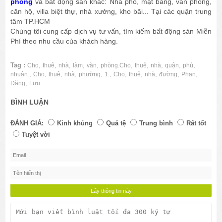
phòng
và bất động sản khác: Nhà phố, mặt bằng, văn phòng,
căn hộ, villa biệt thự, nhà xưởng, kho bãi... Tại các quận trung
tâm TP.HCM
Chúng tôi cung cấp dịch vụ tư vấn, tìm kiếm bất động sản Miễn
Phí theo nhu cầu của khách hàng.
Tag :
,
,
,
,
,
,
,
,
,
,
Cho
thuê
nhà
làm
văn
phòng.Cho
thuê
nhà
quận
phú
,
,
,
,
,
,
,
,
,
,
,
nhuận.
Cho
thuê
nhà
phường
1.
Cho
thuê
nhà
đường
Phan
,
Đăng
Lưu
BÌNH LUẬN
ĐÁNH GIÁ:
Kinh khủng
Quá tệ
Trung bình
Rất tốt
Tuyệt vời