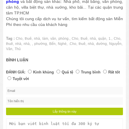
phòng
và bất động sản khác: Nhà phố, mặt bằng, văn phòng,
căn hộ, villa biệt thự, nhà xưởng, kho bãi... Tại các quận trung
tâm TP.HCM
Chúng tôi cung cấp dịch vụ tư vấn, tìm kiếm bất động sản Miễn
Phí theo nhu cầu của khách hàng
Tag :
,
,
,
,
,
,
,
,
,
,
,
,
Cho
thuê
nhà
làm
văn
phòng.
Cho
thuê
nhà
quận
1.
Cho
,
,
,
,
,
,
,
,
,
,
,
,
thuê
nhà
nhà
phường
Bến
Nghé
.Cho
thuê
nhà
đường
Nguyễn
,
Văn
Thủ
BÌNH LUẬN
ĐÁNH GIÁ:
Kinh khủng
Quá tệ
Trung bình
Rất tốt
Tuyệt vời