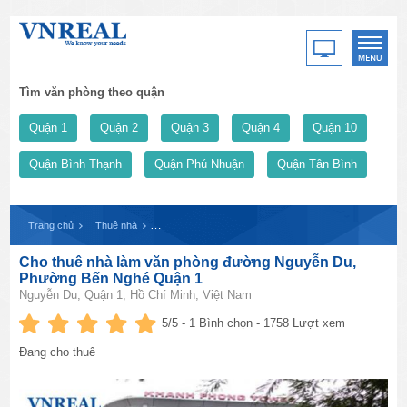
Tìm văn phòng theo quận
Quận 1
Quận 2
Quận 3
Quận 4
Quận 10
Quận Bình Thạnh
Quận Phú Nhuận
Quận Tân Bình
Trang chủ
Thuê nhà
Cho thuê nhà làm văn phòng đường Nguyễn Du, Phườn
Cho thuê nhà làm văn phòng đường Nguyễn Du,
Phường Bến Nghé Quận 1
Nguyễn Du, Quận 1, Hồ Chí Minh, Việt Nam
5
/5 -
1
Bình chọn - 1758 Lượt xem
Đang cho thuê