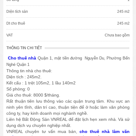
Diện tích sàn
245 m2
Dt cho thuê
245 m2
VAT
Chưa bao gồm
THÔNG TIN CHI TIẾT
Cho thuê nhà
Quận 1
, mặt tiền đường Nguyễn Du
, Phường Bến
Nghé Quận 1
Thông tin nhà cho thuê:
Diện tích : 245m2.
Kết cấu : 1 trệt 105m2, 1 lầu 140m2
Số phòng: 0
Giá cho thuê: 8000 $/tháng.
Rất thuận tiên lưu thông vào các quận trung tâm. Khu vực an
ninh yên tĩnh, dân trí cao, thuận tiện để ở hoặc làm văn phòng
công ty, hay kinh doanh mọi nghành nghề.
Liên hệ Bất Động Sản VNREAL để đặt lịch hẹn xem nhà. Và sử
dụng dịch vụ chuyên nghiệp nhất.
VNREAL chuyên tư vấn mua bán,
cho thuê nhà làm văn