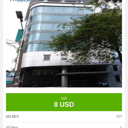
GIÁ
8 USD
Mã BĐS
727
Số tầng
1