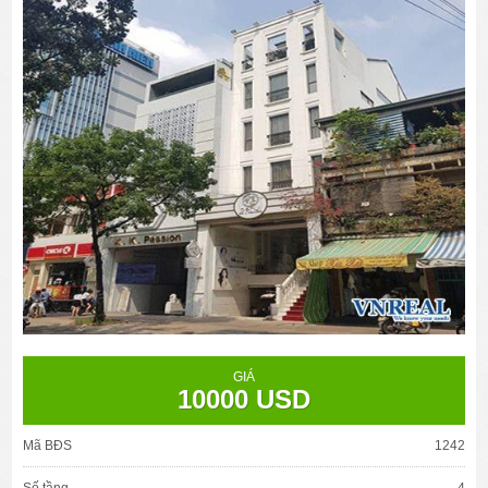
GIÁ
10000 USD
Mã BĐS
1242
Số tầng
4