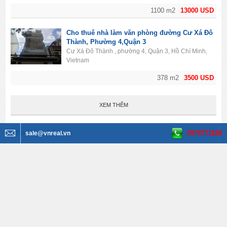
1100 m2
13000 USD
Cho thuê nhà làm văn phòng đường Cư Xá Đô
Thành, Phường 4,Quận 3
Cư Xá Đô Thành , phường 4, Quận 3, Hồ Chí Minh,
Vietnam
378 m2
3500 USD
XEM THÊM
0979771188
Tìm kiếm BĐS
sale@vnreal.vn
Văn phòng cho thuê
Tất cả quận huyện
Tất cả phường