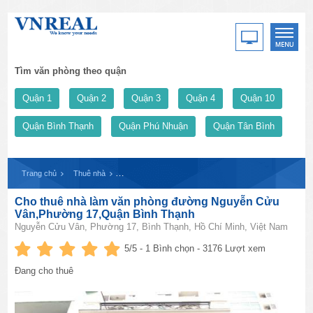
Tìm văn phòng theo quận
Quận 1
Quận 2
Quận 3
Quận 4
Quận 10
Quận Bình Thạnh
Quận Phú Nhuận
Quận Tân Bình
Trang chủ
Thuê nhà
Cho thuê nhà làm văn phòng đường Nguyễn Cửu Vân,
Cho thuê nhà làm văn phòng đường Nguyễn Cửu
Vân,Phường 17,Quận Bình Thạnh
Nguyễn Cửu Vân, Phường 17, Bình Thạnh, Hồ Chí Minh, Việt Nam
5
/5 -
1
Bình chọn - 3176 Lượt xem
Đang cho thuê