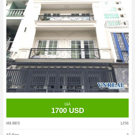
GIÁ
1700 USD
Mã BĐS
1256
Số tầng
3