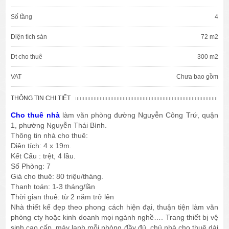
Số tầng
4
Diện tích sàn
72 m2
Dt cho thuê
300 m2
VAT
Chưa bao gồm
THÔNG TIN CHI TIẾT
Cho thuê nhà
làm văn phòng đường Nguyễn Công Trứ, quận
1, phường Nguyễn Thái Bình.
Thông tin nhà cho thuê:
Diện tích: 4 x 19m.
Kết Cấu : trệt, 4 lầu.
Số Phòng: 7
Giá cho thuê: 80 triệu/tháng.
Thanh toán: 1-3 tháng/lần
Thời gian thuê: từ 2 năm trở lên
Nhà thiết kế đẹp theo phong cách hiện đại, thuận tiện làm văn
phòng cty hoặc kinh doanh mọi ngành nghề…. Trang thiết bị vệ
sinh cao cấp, máy lạnh mỗi phòng đầy đủ, chủ nhà cho thuê dài