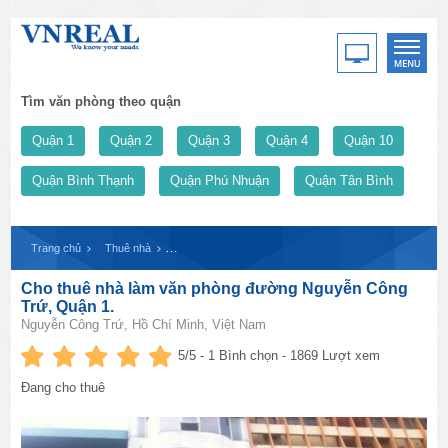
Tìm văn phòng theo quận
Quận 1
Quận 2
Quận 3
Quận 4
Quận 10
Quận Bình Thạnh
Quận Phú Nhuận
Quận Tân Bình
Trang chủ
Thuê nhà
Cho thuê nhà làm văn phòng đường Nguyễn Công Trứ, 
Cho thuê nhà làm văn phòng đường Nguyễn Công
Trứ, Quận 1.
Nguyễn Công Trứ, Hồ Chí Minh, Việt Nam
5
/5 -
1
Bình chọn - 1869 Lượt xem
Đang cho thuê