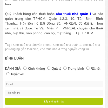
hạn.
Quý khách hàng cần thuê hoặc
cho thuê nhà quận 1
và các
quận trung tâm TPHCM: Quận 1,2,3, 10, Tân Bình, Bình
Thạnh… Hãy liên hệ Bất Động Sản VNREAL để đặt lịch hẹn
xem nhà và được Tư Vấn Miễn Phí. VNREAL chuyên cho thuê
nhà, biệt thự, văn phòng, căn hộ, mặt bằng… Tại TPHCM
Tag :
,
,
Cho thuê nhà làm văn phòng
Cho thuê nhà quận 1
cho thuê nhà
,
phường nguyễn thái bình
cho thuê nhà đường nguyễn công trứ
BÌNH LUẬN
ĐÁNH GIÁ:
Kinh khủng
Quá tệ
Trung bình
Rất tốt
Tuyệt vời