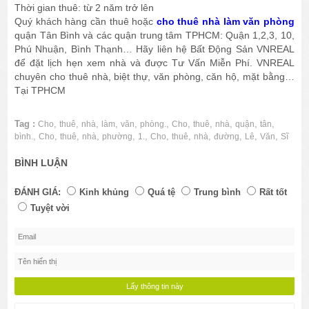
Thời gian thuê: từ 2 năm trở lên
Quý khách hàng cần thuê hoặc
cho thuê nhà làm văn phòng
quận Tân Bình và các quận trung tâm TPHCM: Quận 1,2,3, 10,
Phú Nhuận, Bình Thạnh… Hãy liên hệ Bất Động Sản VNREAL
để đặt lịch hẹn xem nhà và được Tư Vấn Miễn Phí. VNREAL
chuyên cho thuê nhà, biệt thự, văn phòng, căn hộ, mặt bằng…
Tại TPHCM
Tag :
,
,
,
,
,
,
,
,
,
,
,
Cho
thuê
nhà
làm
văn
phòng.
Cho
thuê
nhà
quận
tân
,
,
,
,
,
,
,
,
,
,
,
,
bình.
Cho
thuê
nhà
phường
1.
Cho
thuê
nhà
đường
Lê
Văn
Sĩ
BÌNH LUẬN
ĐÁNH GIÁ:
Kinh khủng
Quá tệ
Trung bình
Rất tốt
Tuyệt vời