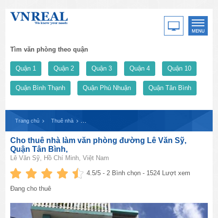
Tìm văn phòng theo quận
Quận 1
Quận 2
Quận 3
Quận 4
Quận 10
Quận Bình Thạnh
Quận Phú Nhuận
Quận Tân Bình
Trang chủ
Thuê nhà
Cho thuê nhà làm văn phòng đường Lê Văn Sỹ, Quận Tâ
Cho thuê nhà làm văn phòng đường Lê Văn Sỹ,
Quận Tân Bình,
Lê Văn Sỹ, Hồ Chí Minh, Việt Nam
4.5
/5 -
2
Bình chọn - 1524 Lượt xem
Đang cho thuê