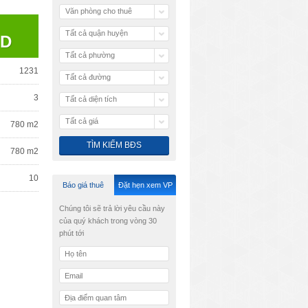
Văn phòng cho thuê
Tất cả quận huyện
SD
Tất cả phường
1231
Tất cả đường
3
Tất cả diện tích
Tất cả giá
780 m2
780 m2
10
Báo giá thuê
Đặt hẹn xem VP
Chúng tôi sẽ trả lời yêu cầu này
của quý khách trong vòng 30
phút tới