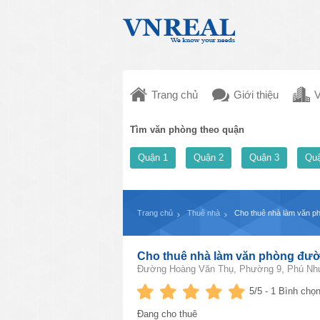
Trang chủ
Giới thiệu
V
Tìm văn phòng theo quận
Quận 1
Quận 2
Quận 3
Quậ
Trang chủ
Thuê nhà
Cho thuê nhà làm văn 
Cho thuê nhà làm văn phòng đư
Đường Hoàng Văn Thụ, Phường 9, Phú Nhu
5
/5 -
1
Bình chọn
Đang cho thuê