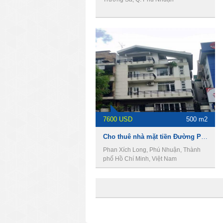
7600 USD
500 m2
Cho thuê nhà mặt tiền Đường Phan Xích Long, 500m2, 1 trệt 3 Lầu, 7600usd
Phan Xích Long, Phú Nhuận, Thành
phố Hồ Chí Minh, Việt Nam