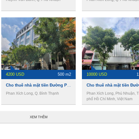
4200 USD
500 m2
10000 USD
1
Cho thuê nhà mặt tiền Đường Phan Xích Long, 500m2 , 1 trệt 4 lầu, 4200usd
Phan Xích Long, Q. Bình Thạnh
Phan Xích Long, Phú Nhuận, 
phố Hồ Chí Minh, Việt Nam
XEM THÊM