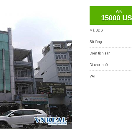
GIÁ
15000 U
Mã BĐS
Số tầng
Diện tích sàn
Dt cho thuê
VAT