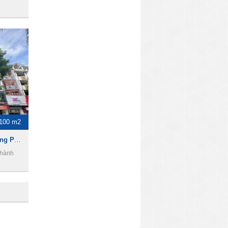
100 m2
Cho thuê nhà mặt tiền Đường Phan Xích Long, 1100m2 , 1 trệt 6 lầu, 10000usd
Thành