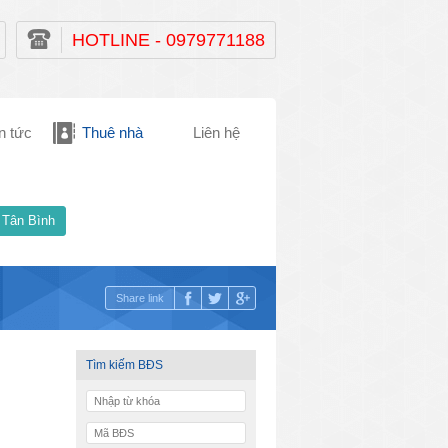
HOTLINE - 0979771188
n tức
Thuê nhà
Liên hệ
 Tân Bình
Share link
Tìm kiếm BĐS