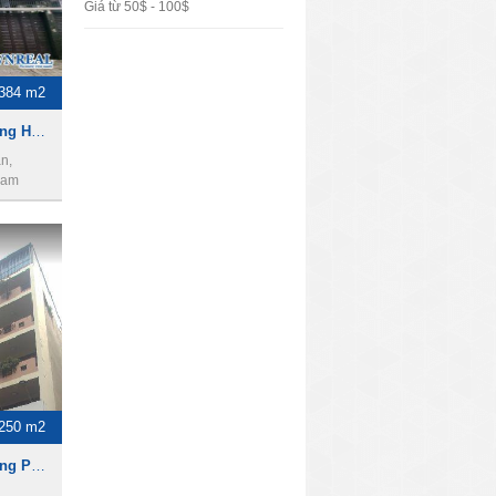
Giá từ 50$ - 100$
384 m2
Cho thuê nhà mặt tiền Đường Hoa Đào, 8x16m, 1 hầm 3 Lầu, 90tr/th
n,
Nam
250 m2
Cho thuê nhà mặt tiền Đường Phan Xích Long, 250m2, 1 trệt 3 Lầu, 2500usd
n