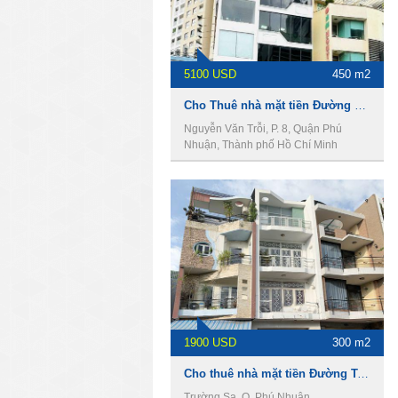
5100 USD
450 m2
Cho Thuê nhà mặt tiền Đường Nguyễn Văn Trỗi, DT 5.5m x 12m, 1 trệt 7 lầu, Giá 5100usd
Nguyễn Văn Trỗi, P. 8, Quận Phú
Nhuận, Thành phố Hồ Chí Minh
1900 USD
300 m2
Cho thuê nhà mặt tiền Đường Trường Sa, 4 x19m, 1 trệt 3 lầu, 45tr/th
Trường Sa, Q. Phú Nhuận