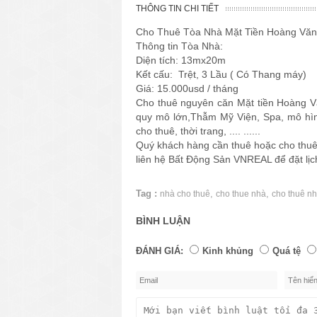
THÔNG TIN CHI TIẾT
Cho Thuê Tòa Nhà Mặt Tiền Hoàng Vă
Thông tin Tòa Nhà:
Diện tích: 13mx20m
Kết cấu: Trệt, 3 Lầu ( Có Thang máy)
Giá: 15.000usd / tháng
Cho thuê nguyên căn Mặt tiền Hoàng V
quy mô lớn,Thẫm Mỹ Viện, Spa, mô hình
cho thuê, thời trang, .... ......
Quý khách hàng cần thuê hoặc cho thu
liên hệ Bất Động Sản VNREAL để đặt lị
Tag :
,
,
nhà cho thuê
cho thue nhà
cho thuê n
BÌNH LUẬN
ĐÁNH GIÁ:
Kinh khủng
Quá tệ