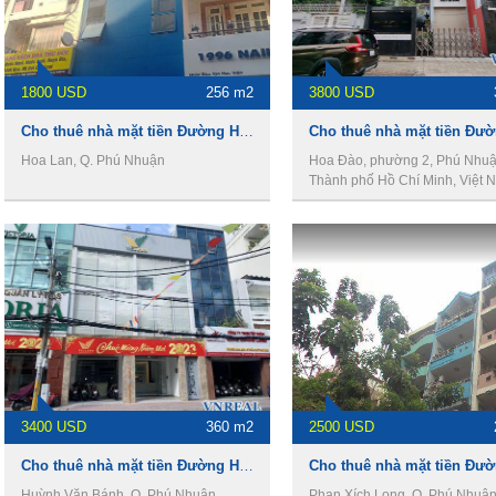
1800 USD
256 m2
3800 USD
Cho thuê nhà mặt tiền Đường Hoa Lan, DT 4 x 16m, 1 trệt 3 Lầu, Giá 40tr/th
Hoa Lan, Q. Phú Nhuận
Hoa Đào, phường 2, Phú Nhuậ
Thành phố Hồ Chí Minh, Việt 
3400 USD
360 m2
2500 USD
Cho thuê nhà mặt tiền Đường Huỳnh Văn Bánh, 8 x15m, 1 trệt 2 Lầu, 80tr/th
Huỳnh Văn Bánh, Q. Phú Nhuận
Phan Xích Long, Q. Phú Nhuậ