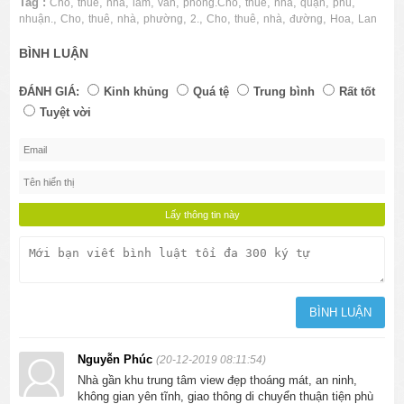
Tag :
,
,
,
,
,
,
,
,
,
,
Cho
thuê
nhà
làm
văn
phòng.Cho
thuê
nhà
quận
phú
,
,
,
,
,
,
,
,
,
,
,
nhuận.
Cho
thuê
nhà
phường
2.
Cho
thuê
nhà
đường
Hoa
Lan
BÌNH LUẬN
ĐÁNH GIÁ:
Kinh khủng
Quá tệ
Trung bình
Rất tốt
Tuyệt vời
Nguyễn Phúc
(20-12-2019 08:11:54)
Nhà gần khu trung tâm view đẹp thoáng mát, an ninh,
không gian yên tĩnh, giao thông di chuyển thuận tiện phù