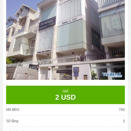
GIÁ
2 USD
Mã BĐS
766
Số tầng
3