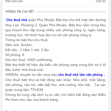
Diện tích sàn
128 m2
THÔNG TIN CHI TIẾT
quận Phú Nhuận Biệt thự cho thê mặt tiền đường
Cho thuê nhà
Hoa Lan, Phường 2, Quận Phú Nhuận. Biệt thự nằm trong khu
quy hoạch khu tập trung nhiều văn phòng công ty, ngân hàng,
trường học, rất thích hợp làm trụ sở văn phòng công ty.
Thông tin biệt thự cho thuê:
Diện tích: 8x16m.
Kết cấu : 1 hầm 1 trệt, 2 lầu
Số phòng: 6
Giá cho thuê: 2400 usd/tháng.
Biệt thự thiết kế hiện đại kiểu văn phòng sang trọng lịch sự ô tô
đậu trước nhà thoải mái.
VNREAL chuyên tư vấn mua bán,
cho thuê nhà làm văn phòng
,
Cho thuê biệt thự và bất động sản khác: Nhà phố, mặt bằng,
văn phòng, căn hộ, villa biệt thự, nhà xưởng, kho bãi... Tại các
quận trung tâm TP.HCM
Chúng tôi cung cấp dịch vụ tu vấn, tìm kiếm bất động sản Miễn
Phí theo nhu cầu của khách hàng.