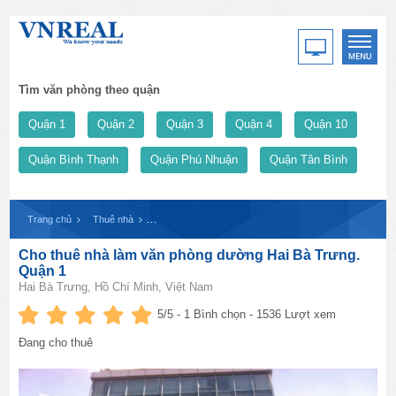
Tìm văn phòng theo quận
Quận 1
Quận 2
Quận 3
Quận 4
Quận 10
Quận Bình Thạnh
Quận Phú Nhuận
Quận Tân Bình
Trang chủ
Thuê nhà
Cho thuê nhà làm văn phòng dường Hai Bà Trưng. Quậ
Cho thuê nhà làm văn phòng dường Hai Bà Trưng.
Quận 1
Hai Bà Trưng, Hồ Chí Minh, Việt Nam
5
/5 -
1
Bình chọn - 1536 Lượt xem
Đang cho thuê