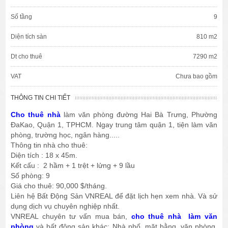
Số tầng
9
Diện tích sàn
810 m2
Dt cho thuê
7290 m2
VAT
Chưa bao gồm
THÔNG TIN CHI TIẾT
Cho thuê nhà
làm văn phòng đường Hai Bà Trưng, Phường
ĐaKao, Quận 1, TPHCM. Ngay trung tâm quận 1, tiện làm văn
phòng, trường học, ngân hàng.....
Thông tin nhà cho thuê:
Diện tích : 18 x 45m.
Kết cấu : 2 hầm + 1 trệt + lửng + 9 lầu
Số phòng: 9
Giá cho thuê: 90,000 $/tháng.
Liên hệ Bất Động Sản VNREAL để đặt lịch hẹn xem nhà. Và sử
dụng dịch vụ chuyên nghiệp nhất.
VNREAL chuyên tư vấn mua bán,
cho thuê nhà làm văn
phòng
và bất động sản khác: Nhà phố, mặt bằng, văn phòng,