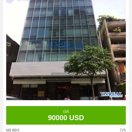
GIÁ
90000 USD
Mã BĐS
725