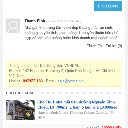
Thanh Bình
(20-12-2019 06:42:40)
Nhà gần khu trung tâm view đẹp thoáng mát, an ninh,
không gian yên tĩnh, giao thông di chuyển thuận tiện phù
hợp để làm văn phòng hoặc kinh doanh mọi ngành nghề.
Thích (0)
Trả lời (0)
Thông tin liên hệ - Bất Động Sản VNREAL
Địa chỉ: 142 Hoa Lan, Phường 2, Quận Phú Nhuận, Hồ Chí Minh,
Việt Nam
Hotline:
0979771188
- Email:
sale@vnreal.vn
CHO THUÊ KHÁC
Cho Thuê nhà mặt tiền đường Nguyễn Đình
Chiểu, DT 700m2, 1 hầm 5 lầu, Giá 10.000usd
Nguyễn Đình Chiểu, Phường Đakao, Quận 1, TP.
HCM
700 m2
10000 USD