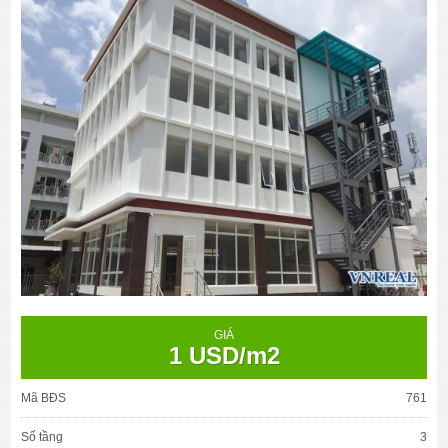
GIÁ
1 USD/m2
Mã BĐS
761
Số tầng
3