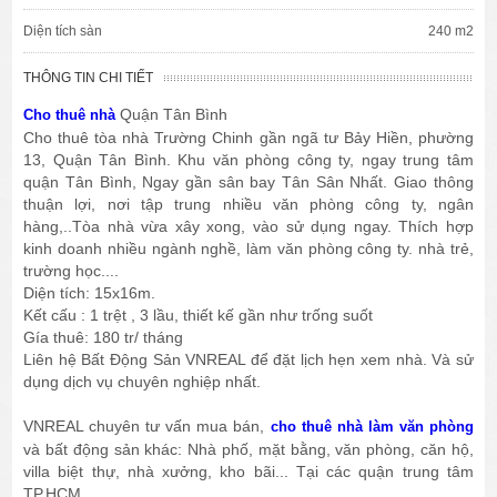
Diện tích sàn
240 m2
THÔNG TIN CHI TIẾT
Quận Tân Bình
Cho thuê nhà
Cho thuê tòa nhà Trường Chinh gần ngã tư Bảy Hiền, phường
13, Quận Tân Bình. Khu văn phòng công ty, ngay trung tâm
quận Tân Bình, Ngay gần sân bay Tân Sân Nhất. Giao thông
thuận lợi, nơi tập trung nhiều văn phòng công ty, ngân
hàng,..Tòa nhà vừa xây xong, vào sử dụng ngay. Thích hợp
kinh doanh nhiều ngành nghề, làm văn phòng công ty. nhà trẻ,
trường học....
Diện tích: 15x16m.
Kết cấu : 1 trệt , 3 lầu, thiết kế gần như trống suốt
Gía thuê: 180 tr/ tháng
Liên hệ Bất Động Sản VNREAL để đặt lịch hẹn xem nhà. Và sử
dụng dịch vụ chuyên nghiệp nhất.
VNREAL chuyên tư vấn mua bán,
cho thuê nhà làm văn phòng
và bất động sản khác: Nhà phố, mặt bằng, văn phòng, căn hộ,
villa biệt thự, nhà xưởng, kho bãi... Tại các quận trung tâm
TP.HCM