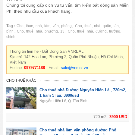
Chúng tôi cung cấp dịch vụ tu vấn, tìm kiếm bất động sản Miễn
Phí theo nhu cầu của khách hàng.
Tag :
,
,
,
,
,
,
,
,
,
,
,
Cho
thue
nhà
làm
văn
phòng
.Cho
thuê
nhà
quận
tân
,
,
,
,
,
,
,
,
,
,
,
bình.
Cho
thuê
nhà
phường
13.
Cho
thuê
nhà
đường
trường
chinh
Thông tin liên hệ - Bất Động Sản VNREAL
Địa chỉ: 142 Hoa Lan, Phường 2, Quận Phú Nhuận, Hồ Chí Minh,
Việt Nam
Hotline:
0979771188
- Email:
sale@vnreal.vn
CHO THUÊ KHÁC
Cho thuê nhà Đường Nguyễn Hiến Lê , 720m2,
1 hầm 5 lầu, 3900usd
Nguyễn Hiến Lê, Q. Tân Bình
720 m2
3900 USD
Cho thuê nhà làm văn phòng đường Phổ