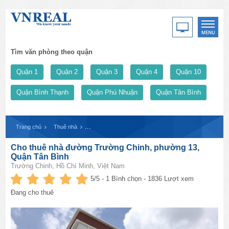
Tìm văn phòng theo quận
Quận 1
Quận 2
Quận 3
Quận 4
Quận 10
Quận Bình Thạnh
Quận Phú Nhuận
Quận Tân Bình
Trang chủ
Thuê nhà
Cho thuê nhà đường Trường Chinh, phường 13, Quận T
Cho thuê nhà đường Trường Chinh, phường 13,
Quận Tân Bình
Trường Chinh, Hồ Chí Minh, Việt Nam
5
/5 -
1
Bình chọn - 1836 Lượt xem
Đang cho thuê