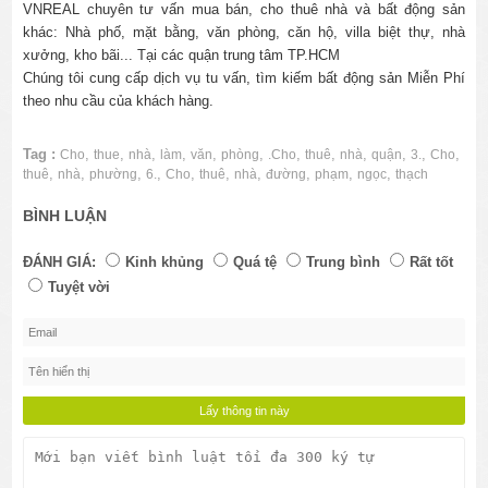
VNREAL chuyên tư vấn mua bán, cho thuê nhà
và bất động sản
khác: Nhà phố, mặt bằng, văn phòng, căn hộ, villa biệt thự, nhà
xưởng, kho bãi... Tại các quận trung tâm TP.HCM
Chúng tôi cung cấp dịch vụ tu vấn, tìm kiếm bất động sản Miễn Phí
theo nhu cầu của khách hàng.
Tag :
,
,
,
,
,
,
,
,
,
,
,
,
Cho
thue
nhà
làm
văn
phòng
.Cho
thuê
nhà
quận
3.
Cho
,
,
,
,
,
,
,
,
,
,
thuê
nhà
phường
6.
Cho
thuê
nhà
đường
phạm
ngọc
thạch
BÌNH LUẬN
ĐÁNH GIÁ:
Kinh khủng
Quá tệ
Trung bình
Rất tốt
Tuyệt vời