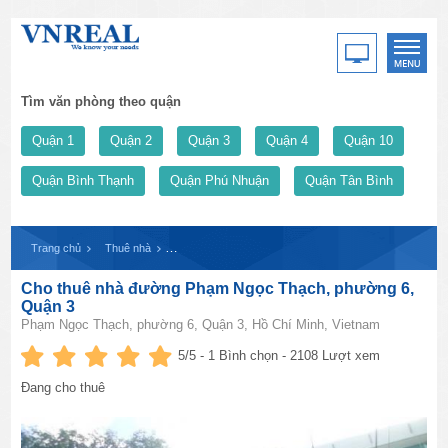
Tìm văn phòng theo quận
Quận 1
Quận 2
Quận 3
Quận 4
Quận 10
Quận Bình Thạnh
Quận Phú Nhuận
Quận Tân Bình
Trang chủ
Thuê nhà
Cho thuê nhà đường Phạm Ngọc Thạch, phường 6, Quậ
Cho thuê nhà đường Phạm Ngọc Thạch, phường 6,
Quận 3
Phạm Ngọc Thạch, phường 6, Quận 3, Hồ Chí Minh, Vietnam
5
/5 -
1
Bình chọn - 2108 Lượt xem
Đang cho thuê