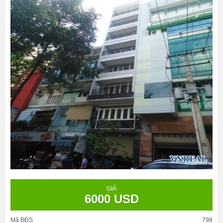
GIÁ
6000 USD
Mã BĐS
798