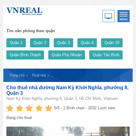
Tìm văn phòng theo quận
Quận 1
Quận 2
Quận 3
Quận 4
Quận 10
Quận Bình Thạnh
Quận Phú Nhuận
Quận Tân Bình
Trang chủ
Thuê nhà
Cho thuê nhà đường Nam Kỳ Khởi Nghĩa, phường 8, Qu
Cho thuê nhà đường Nam Kỳ Khởi Nghĩa, phường 8,
Quận 3
Nam Kỳ Khởi Nghĩa, phường 8, Quận 3, Hồ Chí Minh, Vietnam
5
/5 -
1
Bình chọn - 2032 Lượt xem
Đang cho thuê