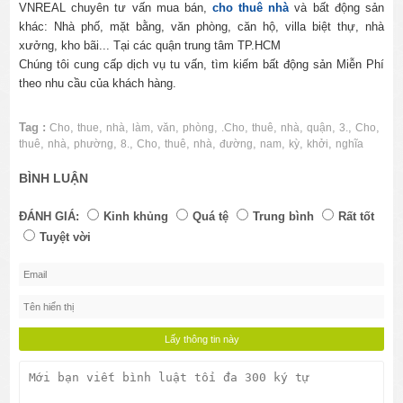
VNREAL chuyên tư vấn mua bán,
cho thuê nhà
và bất động sản
khác: Nhà phố, mặt bằng, văn phòng, căn hộ, villa biệt thự, nhà
xưởng, kho bãi... Tại các quận trung tâm TP.HCM
Chúng tôi cung cấp dịch vụ tu vấn, tìm kiếm bất động sản Miễn Phí
theo nhu cầu của khách hàng.
Tag :
,
,
,
,
,
,
,
,
,
,
,
,
Cho
thue
nhà
làm
văn
phòng
.Cho
thuê
nhà
quận
3.
Cho
,
,
,
,
,
,
,
,
,
,
,
thuê
nhà
phường
8.
Cho
thuê
nhà
đường
nam
kỳ
khởi
nghĩa
BÌNH LUẬN
ĐÁNH GIÁ:
Kinh khủng
Quá tệ
Trung bình
Rất tốt
Tuyệt vời