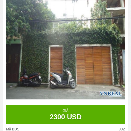
GIÁ
2300 USD
Mã BĐS
802