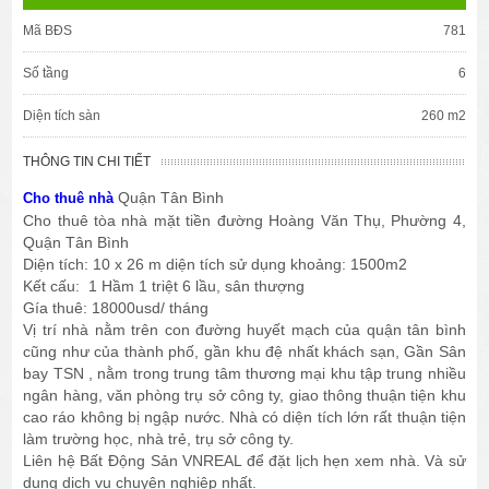
Mã BĐS
781
Số tầng
6
Diện tích sàn
260 m2
THÔNG TIN CHI TIẾT
Quận Tân Bình
Cho thuê nhà
Cho thuê tòa nhà mặt tiền đường Hoàng Văn Thụ, Phường 4,
Quận Tân Bình
Diện tích: 10 x 26 m diện tích sử dụng khoảng: 1500m2
Kết cấu: 1 Hầm 1 triệt 6 lầu, sân thượng
Gía thuê: 18000usd/ tháng
Vị trí nhà nằm trên con đường huyết mạch của quận tân bình
cũng như của thành phố, gần khu đệ nhất khách sạn, Gần Sân
bay TSN , nằm trong trung tâm thương mại khu tập trung nhiều
ngân hàng, văn phòng trụ sở công ty, giao thông thuận tiện khu
cao ráo không bị ngập nước. Nhà có diện tích lớn rất thuận tiện
làm trường học, nhà trẻ, trụ sở công ty.
Liên hệ Bất Động Sản VNREAL để đặt lịch hẹn xem nhà. Và sử
dụng dịch vụ chuyên nghiệp nhất.