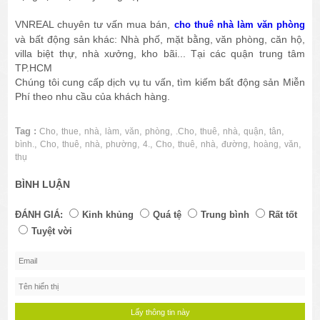
VNREAL chuyên tư vấn mua bán,
cho thuê nhà làm văn phòng
và bất động sản khác: Nhà phố, mặt bằng, văn phòng, căn hộ,
villa biệt thự, nhà xưởng, kho bãi... Tại các quận trung tâm
TP.HCM
Chúng tôi cung cấp dịch vụ tu vấn, tìm kiếm bất động sản Miễn
Phí theo nhu cầu của khách hàng.
Tag :
,
,
,
,
,
,
,
,
,
,
,
Cho
thue
nhà
làm
văn
phòng
.Cho
thuê
nhà
quận
tân
,
,
,
,
,
,
,
,
,
,
,
,
bình.
Cho
thuê
nhà
phường
4.
Cho
thuê
nhà
đường
hoàng
văn
thụ
BÌNH LUẬN
ĐÁNH GIÁ:
Kinh khủng
Quá tệ
Trung bình
Rất tốt
Tuyệt vời