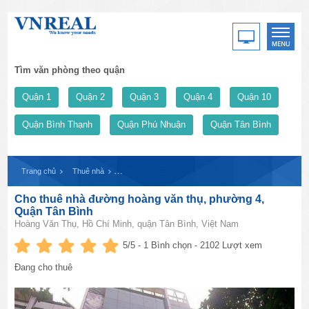
Tìm văn phòng theo quận
Quận 1
Quận 2
Quận 3
Quận 4
Quận 10
Quận Bình Thạnh
Quận Phú Nhuận
Quận Tân Bình
Trang chủ
Thuê nhà
Cho thuê nhà đường hoàng văn thụ, phường 4, Quận T
Cho thuê nhà đường hoàng văn thụ, phường 4,
Quận Tân Bình
Hoàng Văn Thụ, Hồ Chí Minh, quận Tân Bình, Việt Nam
5
/5 -
1
Bình chọn - 2102 Lượt xem
Đang cho thuê