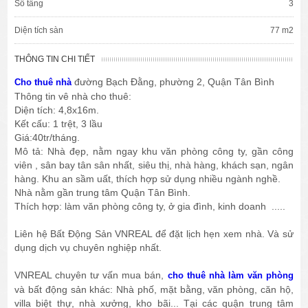
Số tầng
3
Diện tích sàn
77 m2
THÔNG TIN CHI TIẾT
đường Bạch Đằng, phường 2, Quận Tân Bình
Cho thuê nhà
Thông tin vê nhà cho thuê:
Diện tích: 4,8x16m.
Kết cấu: 1 trệt, 3 lầu
Giá:40tr/tháng.
Mô tả: Nhà đẹp, nằm ngay khu văn phòng công ty, gần công
viên , sân bay tân sân nhất, siêu thị, nhà hàng, khách sạn, ngân
hàng. Khu an sầm uất, thích hợp sử dụng nhiều ngành nghề.
Nhà nằm gần trung tâm Quận Tân Bình.
Thích hợp: làm văn phòng công ty, ở gia đình, kinh doanh .....
Liên hệ Bất Động Sản VNREAL để đặt lịch hẹn xem nhà. Và sử
dụng dịch vụ chuyên nghiệp nhất.
VNREAL chuyên tư vấn mua bán,
cho thuê nhà làm văn phòng
và bất động sản khác: Nhà phố, mặt bằng, văn phòng, căn hộ,
villa biệt thự, nhà xưởng, kho bãi... Tại các quận trung tâm