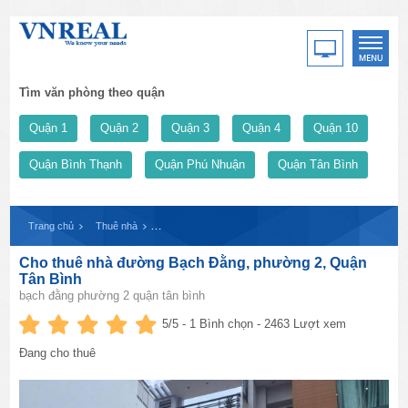
Tìm văn phòng theo quận
Quận 1
Quận 2
Quận 3
Quận 4
Quận 10
Quận Bình Thạnh
Quận Phú Nhuận
Quận Tân Bình
Trang chủ
Thuê nhà
Cho thuê nhà đường Bạch Đằng, phường 2, Quận Tân 
Cho thuê nhà đường Bạch Đằng, phường 2, Quận
Tân Bình
bạch đằng phường 2 quận tân bình
5
/5 -
1
Bình chọn - 2463 Lượt xem
Đang cho thuê