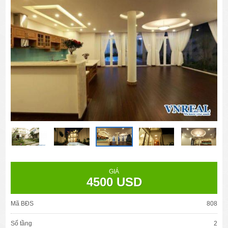
GIÁ
4500 USD
Mã BĐS
808
Số tầng
2