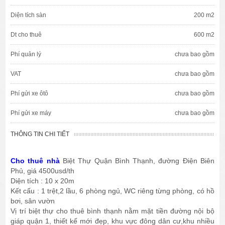
Diện tích sàn
200 m2
Dt cho thuê
600 m2
Phí quản lý
chưa bao gồm
VAT
chưa bao gồm
Phí gửi xe ôtô
chưa bao gồm
Phí gửi xe máy
chưa bao gồm
THÔNG TIN CHI TIẾT
Cho thuê nhà
Biệt Thự Quận Bình Thạnh, đường Điện Biên
Phủ, giá 4500usd/th
Diện tích : 10 x 20m
Kết cấu : 1 trệt,2 lầu, 6 phòng ngủ, WC riêng từng phòng, có hồ
bơi, sân vườn
Vị trí biệt thự cho thuê bình thạnh nằm mặt tiền đường nội bộ
giáp quận 1, thiết kế mới đẹp, khu vực đông dân cư,khu nhiều