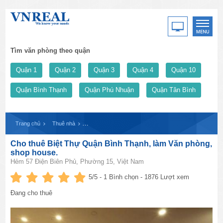
Tìm văn phòng theo quận
Quận 1
Quận 2
Quận 3
Quận 4
Quận 10
Quận Bình Thạnh
Quận Phú Nhuận
Quận Tân Bình
Trang chủ
Thuê nhà
Cho thuê Biệt Thự Quận Bình Thạnh, làm Văn phòng, s
Cho thuê Biệt Thự Quận Bình Thạnh, làm Văn phòng,
shop house.
Hẻm 57 Điện Biên Phủ, Phường 15, Việt Nam
5
/5 -
1
Bình chọn - 1876 Lượt xem
Đang cho thuê