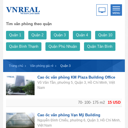
Tìm văn phòng theo quận
Quận 1
Quận 2
Quận 3
Quận 4
Quận 10
Quận Bình Thạnh
Quận Phú Nhuận
Quận Tân Bình
Trang chủ
Văn phòng giá rẻ
Quận 3
Cao ốc văn phòng KM Plaza Building Office
Võ Văn Tần, phường 5, Quận 3, Hồ Chí Minh, Việt
Nam
70- 100- 175 m2
15 USD
Cao ốc văn phòng Vạn Mỹ Building
Nguyễn Đình Chiểu, phường 6, Quận 3, Hồ Chí Minh,
Việt Nam