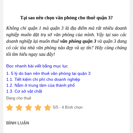
Tại sao nên chọn văn phòng cho thuê quận 3?
Không chỉ quận 1 mà quận 3 là địa điểm mà rất nhiều doanh 
nghiệp muốn đặt trụ sở văn phòng của mình. Vậy tại sao các 
doanh nghiệp lại muốn 
thuê 
v
ăn phòng quận 3 
và quận 3 đang 
có các tòa nhà văn phòng nào đẹp và uy tín? Hãy cùng chúng 
tôi tìm hiểu ngay sau đây!
Đọc nhanh bài viết bằng mục lục
:
1. 5 lý do bạn nên thuê văn phòng tại quận 3
1.1. Tiết kiệm chi phí cho doanh nghiệp
1.2. Nằm ở trung tâm của thành phố
1.3. Cơ sở vật chất
1.4. Bộ mặt doanh nghiệp
Đang cho thuê
1.5. Đảm bảo an ninh - an toàn
5
/5 -
4
Bình chọn
2. Các lưu ý để thuê văn phòng quận 3 với giá rẻ
2.1. Chọn các địa chỉ cho thuê văn phòng uy tín
2.2. Đi xem văn phòng trực tiếp
BÌNH LUẬN
2.3. Lựa chọn văn phong có vị trí phù hợp
2.4. Thương lượng giá cả, thời hạn thuê và phương thức thanh