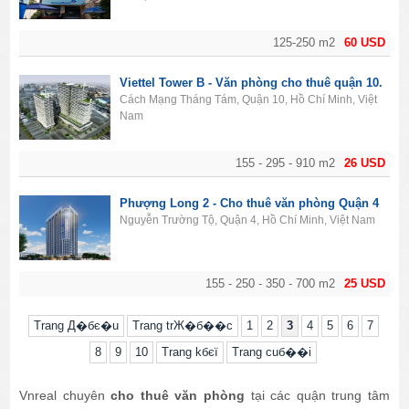
125-250 m2
60 USD
Viettel Tower B - Văn phòng cho thuê quận 10.
Cách Mạng Tháng Tám, Quận 10, Hồ Chí Minh, Việt
Nam
155 - 295 - 910 m2
26 USD
Phượng Long 2 - Cho thuê văn phòng Quận 4
Nguyễn Trường Tộ, Quận 4, Hồ Chí Minh, Việt Nam
155 - 250 - 350 - 700 m2
25 USD
Trang Д�бє�u
Trang trЖ�б��c
1
2
3
4
5
6
7
8
9
10
Trang kбєї
Trang cuб��i
Vnreal chuyên
cho thuê văn phòng
tại các quận trung tâm