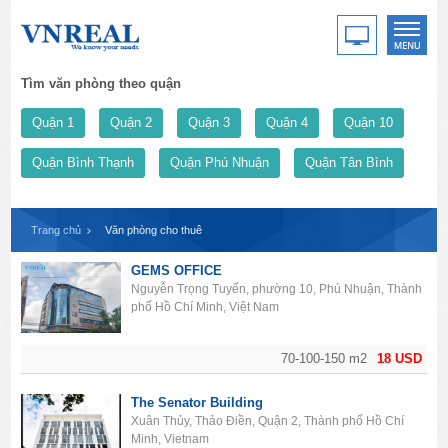
Tìm văn phòng theo quận
Quận 1
Quận 2
Quận 3
Quận 4
Quận 10
Quận Bình Thạnh
Quận Phú Nhuận
Quận Tân Bình
Trang chủ
Văn phòng cho thuê
GEMS OFFICE
Nguyễn Trọng Tuyển, phường 10, Phú Nhuận, Thành
phố Hồ Chí Minh, Việt Nam
70-100-150 m2
18 USD
The Senator Building
Xuân Thủy, Thảo Điền, Quận 2, Thành phố Hồ Chí
Minh, Vietnam