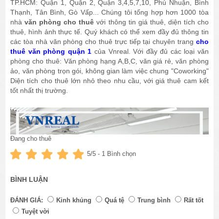
TP.HCM: Quận 1, Quận 2, Quận 3,4,5,7,10, Phú Nhuận, Bình
Thạnh, Tân Bình, Gò Vấp... Chúng tôi tổng hợp hơn 1000 tòa
nhà
văn phòng cho thuê
với thông tin giá thuê, diện tích cho
thuê, hình ảnh thực tế. Quý khách có thể xem đầy đủ thông tin
các tòa nhà văn phòng cho thuê trực tiếp tại chuyên trang
cho
thuê văn phòng quận 1
của Vnreal. Với đầy đủ các loại văn
phòng cho thuê: Văn phòng hạng A,B,C, văn giá rẻ, văn phòng
ảo, văn phòng trọn gói, không gian làm việc chung "Coworking"
Diện tích cho thuê lớn nhỏ theo nhu cầu, với giá thuê cam kết
tốt nhất thị trường.
Đang cho thuê
5
/5 -
1
Bình chọn
BÌNH LUẬN
ĐÁNH GIÁ:
Kinh khủng
Quá tệ
Trung bình
Rất tốt
Tuyệt vời