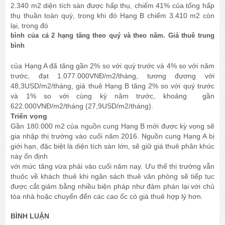
2.340 m2 diện tích sàn được hấp thụ, chiếm 41% của tổng hấp
thụ thuần toàn quý, trong khi đó Hạng B chiếm 3.410 m2 còn
lại, trong đó
bình của
cả
2 hạng tăng theo quý và theo năm.
Giá thuê trung
bình
của Hạng A đã tăng gần 2% so với quý trước và 4% so với năm
trước, đạt 1.077.000VNĐ/m2/tháng, tương đương với
48,3USD/m2/tháng, giá thuê Hạng B tăng 2% so với quý trước
và 1% so với cùng kỳ năm trước, khoảng gần
622.000VNĐ/m2/tháng (27,9USD/m2/tháng).
Triển vọng
Gần 180.000 m2 của nguồn cung Hạng B mới được kỳ vọng sẽ
gia nhập thị trường vào cuối năm 2016. Nguồn cung Hạng A bị
giới hạn, đặc biệt là diện tích sàn lớn, sẽ giữ giá thuê phân khúc
này ổn định
với mức tăng vừa phải vào cuối năm nay. Ưu thế thị trường vẫn
thuộc về khách thuê khi ngân sách thuê văn phòng sẽ tiếp tục
được cắt giảm bằng nhiều biện pháp như đàm phán lại với chủ
tòa nhà hoặc chuyển đến các cao ốc có giá thuê hợp lý hơn.
BÌNH LUẬN